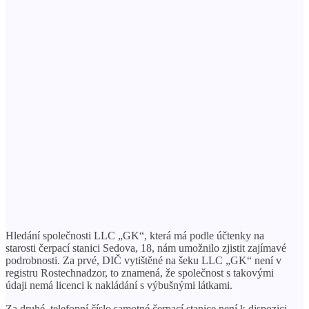
Hledání společnosti LLC „GK“, která má podle účtenky na
starosti čerpací stanici Sedova, 18, nám umožnilo zjistit zajímavé
podrobnosti. Za prvé, DIČ vytištěné na šeku LLC „GK“ není v
registru Rostechnadzor, to znamená, že společnost s takovými
údaji nemá licenci k nakládání s výbušnými látkami.
Za druhé, telefonní číslo samotné čerpací stanice není k dispozici