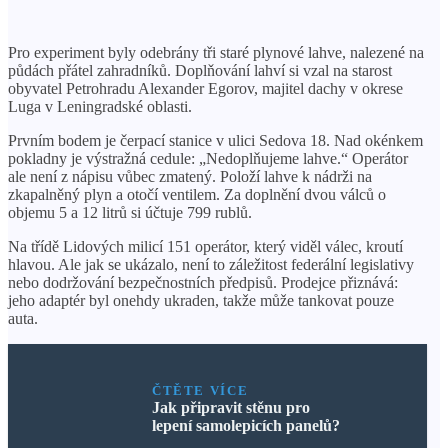
Pro experiment byly odebrány tři staré plynové lahve, nalezené na
půdách přátel zahradníků. Doplňování lahví si vzal na starost
obyvatel Petrohradu Alexander Egorov, majitel dachy v okrese
Luga v Leningradské oblasti.
Prvním bodem je čerpací stanice v ulici Sedova 18. Nad okénkem
pokladny je výstražná cedule: „Nedoplňujeme lahve.“ Operátor
ale není z nápisu vůbec zmatený. Položí lahve k nádrži na
zkapalněný plyn a otočí ventilem. Za doplnění dvou válců o
objemu 5 a 12 litrů si účtuje 799 rublů.
Na třídě Lidových milicí 151 operátor, který viděl válec, kroutí
hlavou. Ale jak se ukázalo, není to záležitost federální legislativy
nebo dodržování bezpečnostních předpisů. Prodejce přiznává:
jeho adaptér byl onehdy ukraden, takže může tankovat pouze
auta.
ČTĚTE VÍCE
Jak připravit stěnu pro
lepení samolepicích panelů?