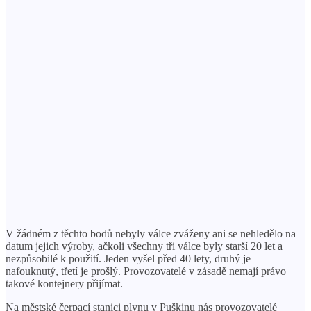
V žádném z těchto bodů nebyly válce zváženy ani se nehledělo na
datum jejich výroby, ačkoli všechny tři válce byly starší 20 let a
nezpůsobilé k použití. Jeden vyšel před 40 lety, druhý je
nafouknutý, třetí je prošlý. Provozovatelé v zásadě nemají právo
takové kontejnery přijímat.
Na městské čerpací stanici plynu v Puškinu nás provozovatelé