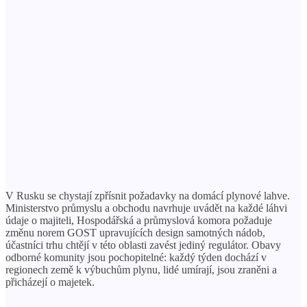
V Rusku se chystají zpřísnit požadavky na domácí plynové lahve.
Ministerstvo průmyslu a obchodu navrhuje uvádět na každé láhvi
údaje o majiteli, Hospodářská a průmyslová komora požaduje
změnu norem GOST upravujících design samotných nádob,
účastníci trhu chtějí v této oblasti zavést jediný regulátor. Obavy
odborné komunity jsou pochopitelné: každý týden dochází v
regionech země k výbuchům plynu, lidé umírají, jsou zraněni a
přicházejí o majetek.