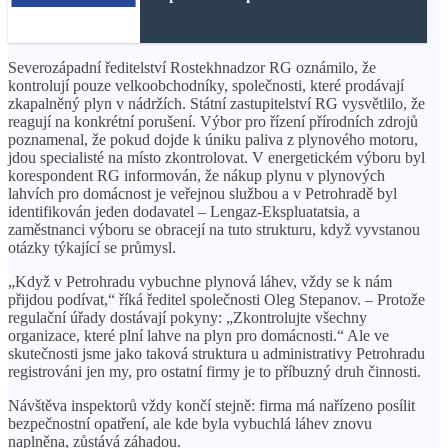
Severozápadní ředitelství Rostekhnadzor RG oznámilo, že
kontrolují pouze velkoobchodníky, společnosti, které prodávají
zkapalněný plyn v nádržích. Státní zastupitelství RG vysvětlilo, že
reagují na konkrétní porušení. Výbor pro řízení přírodních zdrojů
poznamenal, že pokud dojde k úniku paliva z plynového motoru,
jdou specialisté na místo zkontrolovat. V energetickém výboru byl
korespondent RG informován, že nákup plynu v plynových
lahvích pro domácnost je veřejnou službou a v Petrohradě byl
identifikován jeden dodavatel – Lengaz-Ekspluatatsia, a
zaměstnanci výboru se obracejí na tuto strukturu, když vyvstanou
otázky týkající se průmysl.
„Když v Petrohradu vybuchne plynová láhev, vždy se k nám
přijdou podívat,“ říká ředitel společnosti Oleg Stepanov. – Protože
regulační úřady dostávají pokyny: „Zkontrolujte všechny
organizace, které plní lahve na plyn pro domácnosti.“ Ale ve
skutečnosti jsme jako taková struktura u administrativy Petrohradu
registrováni jen my, pro ostatní firmy je to příbuzný druh činnosti.
Návštěva inspektorů vždy končí stejně: firma má nařízeno posílit
bezpečnostní opatření, ale kde byla vybuchlá láhev znovu
naplněna, zůstává záhadou.