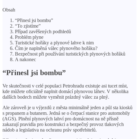
Obsah
“Přinesl jsi bombu”
“To zjistíme”
Případ zavěšených podhledů
Problém plyne
Turistické hořáky a plynové lahve k nim
Čím je naplněná válec plynového hořáku?
Bezpečnost při používání turistických plynových hořáků
A nakonec
“Přinesl jsi bombu”
Ve skutečnosti v celé populaci Petrohradu existuje asi tucet míst,
kde můžete oficiálně naplnit domácí plynovou láhev. V několika
dalších bodech můžete vyměnit prázdný válec za plný.
Ale zároveň je u výjezdů z města minimálně jeden a půl sta kiosků
s propanem a butanem. Jedná se o čerpací stanice pro automobily
(AGS). Plnění plynových lahví pro domácnost na ně přísně
zakazují pravidla pro konstrukci a bezpečný provoz tlakových
nádob a legislativa na ochranu práv spotřebitelů.