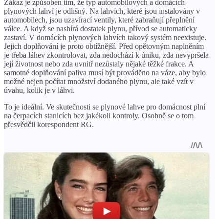
Zákaz je způsoben tím, že typ automobilových a domácích
plynových lahví je odlišný. Na lahvích, které jsou instalovány v
automobilech, jsou uzavírací ventily, které zabraňují přeplnění
válce. A když se nasbírá dostatek plynu, přívod se automaticky
zastaví. V domácích plynových lahvích takový systém neexistuje.
Jejich doplňování je proto obtížnější. Před opětovným naplněním
je třeba láhev zkontrolovat, zda nedochází k úniku, zda nevypršela
její životnost nebo zda uvnitř nezůstaly nějaké těžké frakce. A
samotné doplňování paliva musí být prováděno na váze, aby bylo
možné nejen počítat množství dodaného plynu, ale také vzít v
úvahu, kolik je v láhvi.
To je ideální. Ve skutečnosti se plynové lahve pro domácnost plní
na čerpacích stanicích bez jakékoli kontroly. Osobně se o tom
přesvědčil korespondent RG.