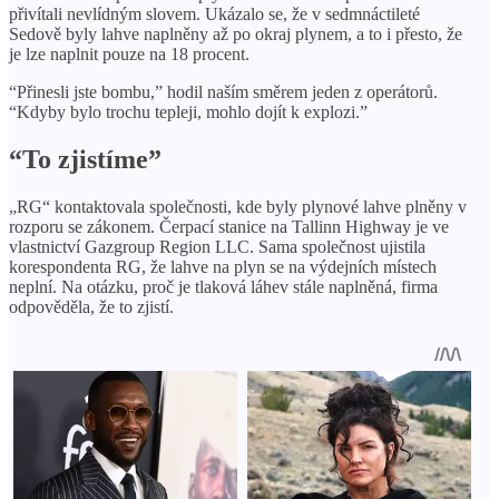
přivítali nevlídným slovem. Ukázalo se, že v sedmnáctileté
Sedově byly lahve naplněny až po okraj plynem, a to i přesto, že
je lze naplnit pouze na 18 procent.
“Přinesli jste bombu,” hodil naším směrem jeden z operátorů.
“Kdyby bylo trochu tepleji, mohlo dojít k explozi.”
“To zjistíme”
„RG“ kontaktovala společnosti, kde byly plynové lahve plněny v
rozporu se zákonem. Čerpací stanice na Tallinn Highway je ve
vlastnictví Gazgroup Region LLC. Sama společnost ujistila
korespondenta RG, že lahve na plyn se na výdejních místech
neplní. Na otázku, proč je tlaková láhev stále naplněná, firma
odpověděla, že to zjistí.