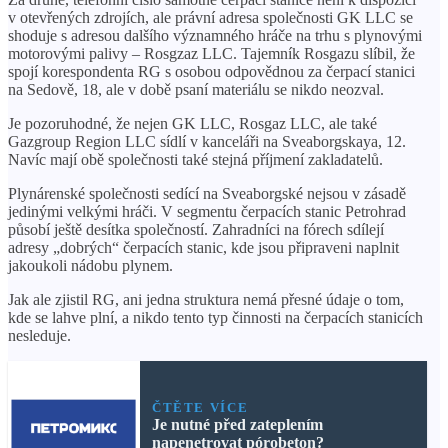
v otevřených zdrojích, ale právní adresa společnosti GK LLC se
shoduje s adresou dalšího významného hráče na trhu s plynovými
motorovými palivy – Rosgzaz LLC. Tajemník Rosgazu slíbil, že
spojí korespondenta RG s osobou odpovědnou za čerpací stanici
na Sedově, 18, ale v době psaní materiálu se nikdo neozval.
Je pozoruhodné, že nejen GK LLC, Rosgaz LLC, ale také
Gazgroup Region LLC sídlí v kanceláři na Sveaborgskaya, 12.
Navíc mají obě společnosti také stejná příjmení zakladatelů.
Plynárenské společnosti sedící na Sveaborgské nejsou v zásadě
jedinými velkými hráči. V segmentu čerpacích stanic Petrohrad
působí ještě desítka společností. Zahradníci na fórech sdílejí
adresy „dobrých“ čerpacích stanic, kde jsou připraveni naplnit
jakoukoli nádobu plynem.
Jak ale zjistil RG, ani jedna struktura nemá přesné údaje o tom,
kde se lahve plní, a nikdo tento typ činnosti na čerpacích stanicích
nesleduje.
ČTĚTE VÍCE
Je nutné před zateplením
napenetrovat pórobeton?