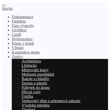
Stavba
Dokumentace
Elektřina
Fáze výstavby
Osvětlení
Garáž
Hydroizolace
Klima v domě
Větrání
Konstrukce domu
Zprávy
Architektura
Lifehacks
Mistrovské kurzy
Možnosti uspořádání
Baterie a chladiče
Design a interiér
Nábytek do domu
Přívod vody
Údržba
Venkovský dům a zeleninová zahrada
Výzdoba interiéru
Zlepšení