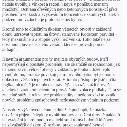
nadále uvolňuje vlhkost a radon, i když v poněkud menším
množství. Ochrana dřevěných nebo betonových konstrukcí před
působením vlhkosti a zvyšováním koncentrace škodlivých látek v
podzemním vzduchu je proto stále nezbytná.
Kromě toho je důležitým úkolem větracích otvorů v základně
domu udržovat teplotu na úrovni stanovené Kodexem pravidel –
tedy maximálně o 2 stupně vyšší než venku. Toho také nelze
dosáhnout bez neustálého větrání, které se provádí pomocí
airbagů.
Hlavním argumentem pro ty majitele obytných budov, kteří
nepřemýšlejí o podstatě problému, ale okamžitě se rozhodnou, jak
na zimu zavřít větrací otvory v základu, je touha udržet teplo
uvnitř domu, protože považují patro prvního patra být jednou z
oblastí největších tepelných ztrát. V tomto přístupu je jistě určitá
logika, nicméně je mnohem správnější a snazší snížit úroveň
tepelných ztrát kompetentním prováděním izolace podlahy. Tím se
znatelně snižuje relevance problematiky a nedoprovází to vznik
nových problémů způsobených nedostatečným větráním podzemí.
Navzdory výše uvedenému je důležité pochopit, že otázka
dosažení příjemné teploty uvnitř budovy a snížení úrovně nákladů
na vytápění je pro mnoho majitelů soukromých domů klíčovou a
nejzávažnější otázkou. Z rozboru praxe soukromé bytové