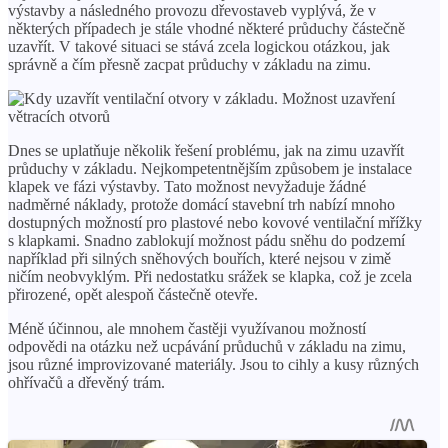
výstavby a následného provozu dřevostaveb vyplývá, že v
některých případech je stále vhodné některé průduchy částečně
uzavřít. V takové situaci se stává zcela logickou otázkou, jak
správně a čím přesně zacpat průduchy v základu na zimu.
Dnes se uplatňuje několik řešení problému, jak na zimu uzavřít
průduchy v základu. Nejkompetentnějším způsobem je instalace
klapek ve fázi výstavby. Tato možnost nevyžaduje žádné
nadměrné náklady, protože domácí stavební trh nabízí mnoho
dostupných možností pro plastové nebo kovové ventilační mřížky
s klapkami. Snadno zablokují možnost pádu sněhu do podzemí
například při silných sněhových bouřích, které nejsou v zimě
ničím neobvyklým. Při nedostatku srážek se klapka, což je zcela
přirozené, opět alespoň částečně otevře.
Méně účinnou, ale mnohem častěji využívanou možností
odpovědi na otázku než ucpávání průduchů v základu na zimu,
jsou různé improvizované materiály. Jsou to cihly a kusy různých
ohřívačů a dřevěný trám.