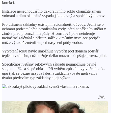
korekci.
Instalace nejjednoduššího dekorativního soklu okamžitě změní
vnímání a dům okamžitě vypadá jako pevný a spolehlivý domov.
Pro utěsnění základny existují i ​​racionálnější důvody. Jedná se o
ochranu podzemí před pronikáním vody, před nanášením sněhu v
zimě a před promrzáním půdy. Hromadové pole netoleruje
nadměrné zalévání a přístup srážek k místům instalace podpěr
může výrazně změnit stupeň nasycení půdy vodou.
Vytvoření soklu navíc umožňuje vytvořit pod domem polštář
teplého vzduchu, což snižuje riziko mrazu a zlepšuje provoz pilot.
Specifičnost většiny pilotových základů neumožňuje pevné
spojení mříže a slepé oblasti. Při výběru způsobu vytvoření pick-
upu (jak se běžně nazývá falešná základna) byste měli vzít v
úvahu především typ základny a její výkon.