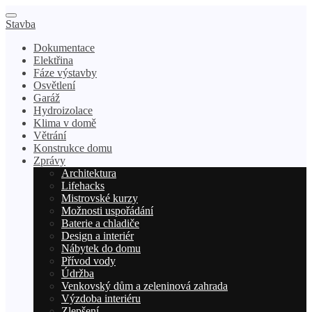
Stavba
Dokumentace
Elektřina
Fáze výstavby
Osvětlení
Garáž
Hydroizolace
Klima v domě
Větrání
Konstrukce domu
Zprávy
Architektura
Lifehacks
Mistrovské kurzy
Možnosti uspořádání
Baterie a chladiče
Design a interiér
Nábytek do domu
Přívod vody
Údržba
Venkovský dům a zeleninová zahrada
Výzdoba interiéru
Zlepšení