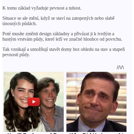
K tomu základ vyžaduje pevnost a tuhost.
Situace se ale mění, když se staví na zatopených nebo slabě
únosných půdách.
Poté musíte změnit design základny a přivázat ji k tvrdým a
hustým vrstvám půdy, které leží ve značné hloubce od povrchu.
Tak vznikají a umožňují stavět domy bez ohledu na stav a stupeň
pevnosti půdy.