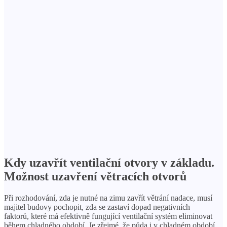
Kdy uzavřít ventilační otvory v základu.
Možnost uzavření větracích otvorů
Při rozhodování, zda je nutné na zimu zavřít větrání nadace, musí
majitel budovy pochopit, zda se zastaví dopad negativních
faktorů, které má efektivně fungující ventilační systém eliminovat
během chladného období. Je zřejmé, že půda i v chladném období