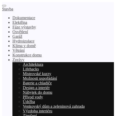
Stavba
Dokumentace
Elektřina
Fáze výstavby
Osvětlení
Garáž
Hydroizolace
Klima v domě
Větrání
Konstrukce domu
Zprávy
Architektura
Lifehacks
Mistrovské kurzy
Možnosti uspořádání
Baterie a chladiče
Design a interiér
Nábytek do domu
Přívod vody
Údržba
Venkovský dům a zeleninová zahrada
Výzdoba interiéru
Zlepšení