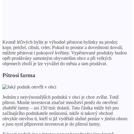
Kromě léčivých bylin je výhodné pěstovat bylinky na prodej:
kopr, petržel, cibuli, celer. Pokud to prostor a dovednosti dovolí,
můžete pěstovat i pokojové květiny. Vypěstované produkty budou
opět prodávány samotným obyvatelům obce a při velkých
objemech zboží je lze vyvážet do města a tam prodávat.
Pštrosí farma
Jedním z nejvýnosnějších podniků v obci je chov zvířat. Totiž
pštrosi. Musíte investovat značné množství peněz do otevření
zbabělé farmy – asi 150 tisíc dolarů. Tato částka může být pro
začínajícího podnikatele neúnosná, takže si takový obchod
obvykle otevřou ti, kteří si již vydělali slušné peníze v jiném oboru
a jsou nyní připraveni investovat je do pštrosí farmy.