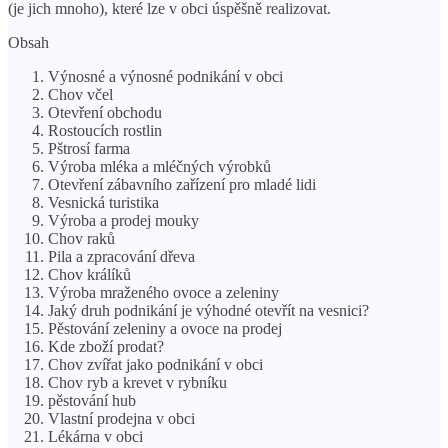
(je jich mnoho), které lze v obci úspěšně realizovat.
Obsah
Výnosné a výnosné podnikání v obci
Chov včel
Otevření obchodu
Rostoucích rostlin
Pštrosí farma
Výroba mléka a mléčných výrobků
Otevření zábavního zařízení pro mladé lidi
Vesnická turistika
Výroba a prodej mouky
Chov raků
Pila a zpracování dřeva
Chov králíků
Výroba mraženého ovoce a zeleniny
Jaký druh podnikání je výhodné otevřít na vesnici?
Pěstování zeleniny a ovoce na prodej
Kde zboží prodat?
Chov zvířat jako podnikání v obci
Chov ryb a krevet v rybníku
pěstování hub
Vlastní prodejna v obci
Lékárna v obci