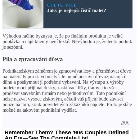
ČTĚTE VÍCE
Jaký je nejlepší čistič toalet?
Výhodou račího byznysu je, že po finálním produktu je velká
poptávka a najít klienty není těžké. Nevýhodou je, že tento podnik
je sezónní.
Pila a zpracování dřeva
Podnikatelským záměrem je zpracovávat lesy a přeměňovat dřevo
na materiály pro stavebnictví. Je nutné postavit dřevozpracující
dílnu a poskytnout jí potřebné vybavení. Na výstupu z výroby
budete moci přijímat desky, zasklívací lišty, trámy a to vše
prodávat stavebním firmám nebo jednotlivcům. Toto podnikání
nelze nazvat vysoce ziskovým, ačkoli váš příjem bude záviset
pouze na tom, kolik pravidelných zákazníků najdete. Proto je stále
možné na takovém podnikání vydělat.