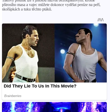
Takový podnik lze s jistotou nazvat bezodpadovým: kromě
pštrosího masa a vajec můžete dokonce vydělat peníze na peří,
skořápkách a tuku těchto ptáků.