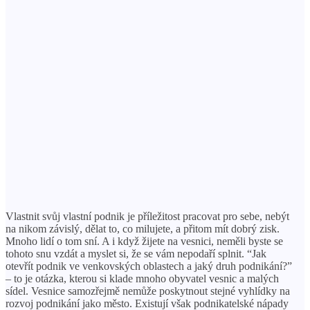
Vlastnit svůj vlastní podnik je příležitost pracovat pro sebe, nebýt
na nikom závislý, dělat to, co milujete, a přitom mít dobrý zisk.
Mnoho lidí o tom sní. A i když žijete na vesnici, neměli byste se
tohoto snu vzdát a myslet si, že se vám nepodaří splnit. “Jak
otevřít podnik ve venkovských oblastech a jaký druh podnikání?”
– to je otázka, kterou si klade mnoho obyvatel vesnic a malých
sídel. Vesnice samozřejmě nemůže poskytnout stejné vyhlídky na
rozvoj podnikání jako město. Existují však podnikatelské nápady