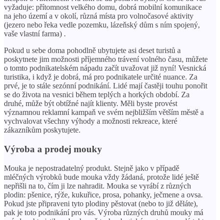
vyžaduje: přítomnost velkého domu, dobrá mobilní komunikace
na jeho území a v okolí, různá místa pro volnočasové aktivity
(jezero nebo řeka vedle pozemku, lázeňský dům s ním spojený,
vaše vlastní farma) .
Pokud u sebe doma pohodlně ubytujete asi deset turistů a
poskytnete jim možnosti příjemného trávení volného času, můžete
o tomto podnikatelském nápadu začít uvažovat již nyní! Vesnická
turistika, i když je dobrá, má pro podnikatele určité nuance. Za
prvé, je to stále sezónní podnikání. Lidé mají častěji touhu ponořit
se do života na vesnici během teplých a horkých období. Za
druhé, může být obtížné najít klienty. Měli byste provést
významnou reklamní kampaň ve svém nejbližším větším městě a
vychvalovat všechny výhody a možnosti rekreace, které
zákazníkům poskytujete.
Výroba a prodej mouky
Mouka je nepostradatelný produkt. Stejně jako v případě
mléčných výrobků bude mouka vždy žádaná, protože lidé ještě
nepřišli na to, čím ji lze nahradit. Mouka se vyrábí z různých
plodin: pšenice, rýže, kukuřice, prosa, pohanky, ječmene a ovsa.
Pokud jste připraveni tyto plodiny pěstovat (nebo to již děláte),
pak je toto podnikání pro vás. Výroba různých druhů mouky má