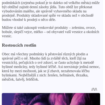
podmínkách (zejména pokud je to daleko od velkého města) může
být obtížné zajistit denní zásoby jídla. Tuto obtíž lze překonat
vybudováním malého, ale správně vybaveného skladu na
prodejně. Produkty skladované spíše ve skladu než v obchodě
budou vhodné k prodeji o něco déle.
Můžete si také zakoupit venkovské produkty – zeleninu, ovoce,
bobule, slepičí vejce, mléko – od obyvatel vaší vesnice a okolních
vesnic.
Rostoucích rostlin
Obec má všechny podmínky k pěstování různých plodin a
správné péči o ně. Mnoho lidí (a zvláště těch, kteří žijí na
vesnicích), pečujících o své zdraví, se často uchyluje k metodě
bylinné medicíny, tedy bylinné léčbě. Asi neexistuje jediná nemoc,
která by mezi možnosti, jak se jí zbavit, nezahrnovala léčbu
bylinkami. Nejběžnější z nich: ženšen, heřmánek, třezalka,
měsíček, šalvěj, řebříček.