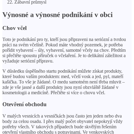
Zábavní průmysl
Výnosné a výnosné podnikání v obci
Chov včel
Toto je podnikání pro ty, kteří jsou připraveni na seriózní a tvrdou
práci na svém včelíně. Pokud máte vhodný pozemek, je potřeba
pořídit vybavení – úly, vybavení, samotné včely na chov. Předtím
si přečtěte spoustu příruček o včelaření. Je to delikátní záležitost a
vyžaduje seriózní přípravu.
V důsledku úspěšného startu podnikání můžete získat produkty,
které budou vaším produktem: med, včelí vosk a jed, pyl, mateří
kašička. To vše je žádané. O medu samotném není třeba mluvit –
zde je vše jasné a další produkty jsou nyní obzvláště žádané v
kosmetologii a medicíně. Přečtěte si více o chovu včel.
Otevření obchodu
V malých vesnicích a vesničkách jsou často jen jeden nebo dva
body za celou osadu. I přes malý počet obyvatel nepokryjí vždy
potřeby všech. V takových případech bude skvělým řešením
otevření vlastního obchodu s potravinami. Ve venkovských