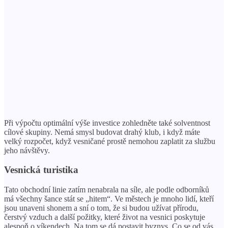
Při výpočtu optimální výše investice zohledněte také solventnost
cílové skupiny. Nemá smysl budovat drahý klub, i když máte
velký rozpočet, když vesničané prostě nemohou zaplatit za službu
jeho návštěvy.
Vesnická turistika
Tato obchodní linie zatím nenabrala na síle, ale podle odborníků
má všechny šance stát se „hitem“. Ve městech je mnoho lidí, kteří
jsou unaveni shonem a sní o tom, že si budou užívat přírodu,
čerstvý vzduch a další požitky, které život na vesnici poskytuje
alespoň o víkendech. Na tom se dá postavit byznys. Co se od vás