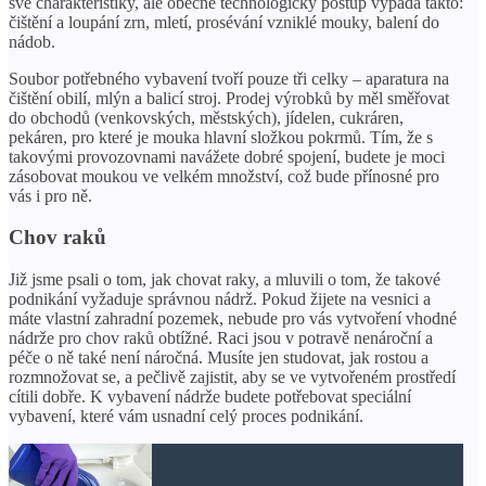
své charakteristiky, ale obecně technologický postup vypadá takto:
čištění a loupání zrn, mletí, prosévání vzniklé mouky, balení do
nádob.
Soubor potřebného vybavení tvoří pouze tři celky – aparatura na
čištění obilí, mlýn a balicí stroj. Prodej výrobků by měl směřovat
do obchodů (venkovských, městských), jídelen, cukráren,
pekáren, pro které je mouka hlavní složkou pokrmů. Tím, že s
takovými provozovnami navážete dobré spojení, budete je moci
zásobovat moukou ve velkém množství, což bude přínosné pro
vás i pro ně.
Chov raků
Již jsme psali o tom, jak chovat raky, a mluvili o tom, že takové
podnikání vyžaduje správnou nádrž. Pokud žijete na vesnici a
máte vlastní zahradní pozemek, nebude pro vás vytvoření vhodné
nádrže pro chov raků obtížné. Raci jsou v potravě nenároční a
péče o ně také není náročná. Musíte jen studovat, jak rostou a
rozmnožovat se, a pečlivě zajistit, aby se ve vytvořeném prostředí
cítili dobře. K vybavení nádrže budete potřebovat speciální
vybavení, které vám usnadní celý proces podnikání.