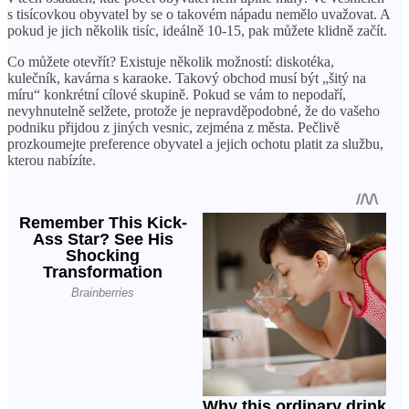
s tisícovkou obyvatel by se o takovém nápadu nemělo uvažovat. A
pokud je jich několik tisíc, ideálně 10-15, pak můžete klidně začít.
Co můžete otevřít? Existuje několik možností: diskotéka,
kulečník, kavárna s karaoke. Takový obchod musí být „šitý na
míru“ konkrétní cílové skupině. Pokud se vám to nepodaří,
nevyhnutelně selžete, protože je nepravděpodobné, že do vašeho
podniku přijdou z jiných vesnic, zejména z města. Pečlivě
prozkoumejte preference obyvatel a jejich ochotu platit za službu,
kterou nabízíte.