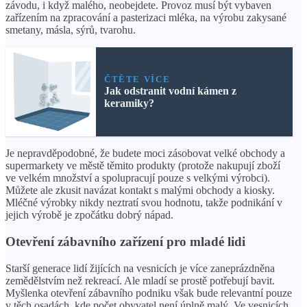
závodu, i když malého, neobejdete. Provoz musí být vybaven
zařízením na zpracování a pasterizaci mléka, na výrobu zakysané
smetany, másla, sýrů, tvarohu.
ČTĚTE VÍCE
Jak odstranit vodní kámen z
keramiky?
Je nepravděpodobné, že budete moci zásobovat velké obchody a
supermarkety ve městě těmito produkty (protože nakupují zboží
ve velkém množství a spolupracují pouze s velkými výrobci).
Můžete ale zkusit navázat kontakt s malými obchody a kiosky.
Mléčné výrobky nikdy neztratí svou hodnotu, takže podnikání v
jejich výrobě je zpočátku dobrý nápad.
Otevření zábavního zařízení pro mladé lidi
Starší generace lidí žijících na vesnicích je více zaneprázdněna
zemědělstvím než rekreací. Ale mladí se prostě potřebují bavit.
Myšlenka otevření zábavního podniku však bude relevantní pouze
v těch osadách, kde počet obyvatel není úplně malý. Ve vesnicích