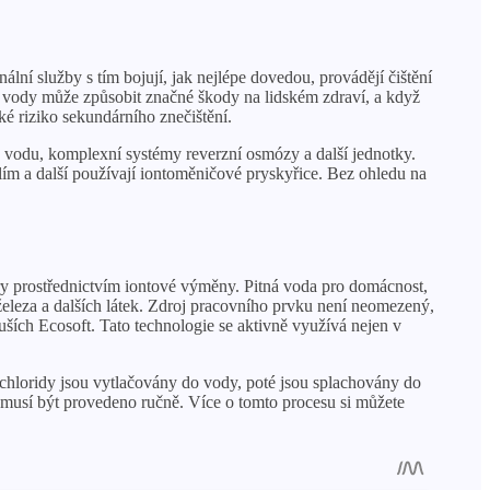
ní služby s tím bojují, jak nejlépe dovedou, provádějí čištění
 do vody může způsobit značné škody na lidském zdraví, a když
ké riziko sekundárního znečištění.
ou vodu, komplexní systémy reverzní osmózy a další jednotky.
lím a další používají iontoměničové pryskyřice. Bez ohledu na
ry prostřednictvím iontové výměny. Pitná voda pro domácnost,
 železa a dalších látek. Zdroj pracovního prvku není neomezený,
ších Ecosoft. Tato technologie se aktivně využívá nejen v
chloridy jsou vytlačovány do vody, poté jsou splachovány do
ů musí být provedeno ručně. Více o tomto procesu si můžete