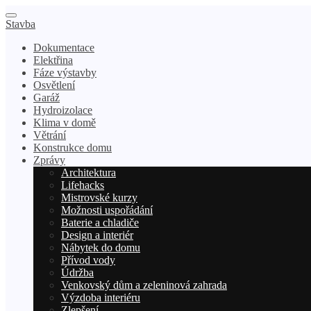
Stavba
Dokumentace
Elektřina
Fáze výstavby
Osvětlení
Garáž
Hydroizolace
Klima v domě
Větrání
Konstrukce domu
Zprávy
Architektura
Lifehacks
Mistrovské kurzy
Možnosti uspořádání
Baterie a chladiče
Design a interiér
Nábytek do domu
Přívod vody
Údržba
Venkovský dům a zeleninová zahrada
Výzdoba interiéru
Zlepšení