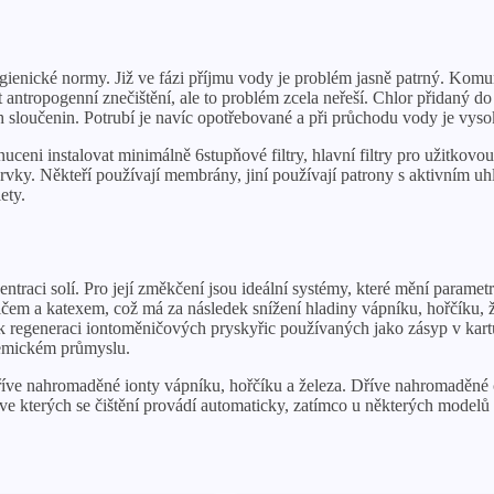
nické normy. Již ve fázi příjmu vody je problém jasně patrný. Komunál
at antropogenní znečištění, ale to problém zcela neřeší. Chlor přidaný
h sloučenin. Potrubí je navíc opotřebované a při průchodu vody je vyso
uceni instalovat minimálně 6stupňové filtry, hlavní filtry pro užitkov
rvky. Někteří používají membrány, jiní používají patrony s aktivním uh
ety.
aci solí. Pro její změkčení jsou ideální systémy, které mění paramet
ěničem a katexem, což má za následek snížení hladiny vápníku, hořčíku,
k regeneraci iontoměničových pryskyřic používaných jako zásyp v kartu
hemickém průmyslu.
dříve nahromaděné ionty vápníku, hořčíku a železa. Dříve nahromaděné 
y, ve kterých se čištění provádí automaticky, zatímco u některých model