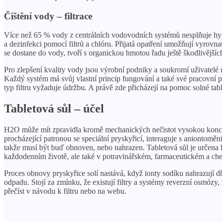
Čištění vody – filtrace
Více než 65 % vody z centrálních vodovodních systémů nesplňuje hygie
a dezinfekci pomocí filtrů a chlóru. Přijatá opatření umožňují vyrovn
se dostane do vody, tvoří s organickou hmotou řadu ještě škodlivějšíc
Pro zlepšení kvality vody jsou výrobní podniky a soukromí uživatelé n
Každý systém má svůj vlastní princip fungování a také své pracovní p
typ filtru vyžaduje údržbu. A právě zde přicházejí na pomoc solné tabl
Tabletová sůl – účel
H2O může mít zpravidla kromě mechanických nečistot vysokou koncentr
procházející patronou se speciální pryskyřicí, interaguje s aniontom
takže musí být buď obnoven, nebo nahrazen. Tabletová sůl je určena 
každodenním životě, ale také v potravinářském, farmaceutickém a c
Proces obnovy pryskyřice solí nastává, když ionty sodíku nahrazují 
odpadu. Stojí za zmínku, že existují filtry a systémy reverzní osmóz
přečíst v návodu k filtru nebo na webu.