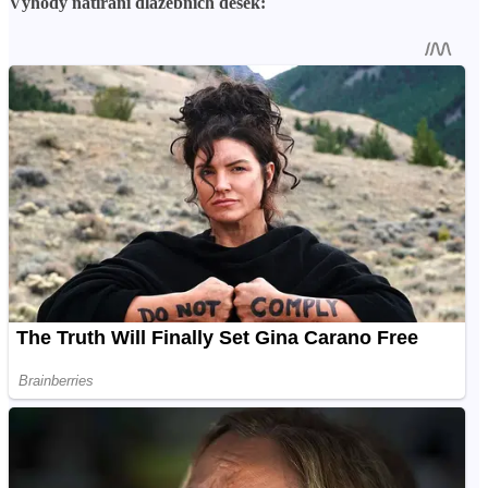
Výhody natírání dlažebních desek: