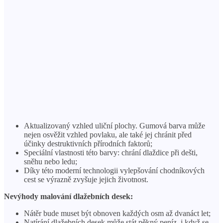
Aktualizovaný vzhled uliční plochy. Gumová barva může
nejen osvěžit vzhled povlaku, ale také jej chránit před
účinky destruktivních přírodních faktorů;
Speciální vlastnosti této barvy: chrání dlaždice při dešti,
sněhu nebo ledu;
Díky této moderní technologii vylepšování chodníkových
cest se výrazně zvyšuje jejich životnost.
Nevýhody malování dlažebních desek:
Nátěr bude muset být obnoven každých osm až dvanáct let;
Natírání dlažebních desek může stát pěkný peníz, i když se