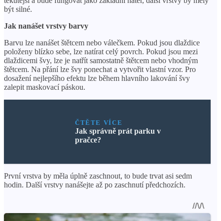
tekutější a bude fungovat jako základní nátěr, další vrstvy by měly
být silné.
Jak nanášet vrstvy barvy
Barvu lze nanášet štětcem nebo válečkem. Pokud jsou dlaždice
položeny blízko sebe, lze natírat celý povrch. Pokud jsou mezi
dlaždicemi švy, lze je natřít samostatně štětcem nebo vhodným
štětcem. Na přání lze švy ponechat a vytvořit vlastní vzor. Pro
dosažení nejlepšího efektu lze během hlavního lakování švy
zalepit maskovací páskou.
ČTĚTE VÍCE
Jak správně prát parku v
pračce?
První vrstva by měla úplně zaschnout, to bude trvat asi sedm
hodin. Další vrstvy nanášejte až po zaschnutí předchozích.