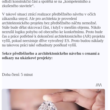
odloží konstrukční část a spoléhá se na „kompetentního a
zkušeného stavitele“.
V takové situaci ztrácí realizace předběžného návrhu v očích
zákazníka smysl. Ale pro architekta je provedení
architektonického projektu bez předběžného náčrtu nemožné.
Stále bude dělat skicovací část, i když v menším objemu. Nikdo
nezrušil logiku pohybu od obecného ke konkrétnímu. Proto bude
čas a práce potřebné k dokončení architektonického (AR) projektu
vyšší, pokud neexistuje dříve vytvořený ES. Proto budou náklady
na takovou práci také odhadnuty poněkud vyšší.
Sekce předběžného a architektonického návrhu s cenami a
odkazy na ukázkové projekty:
Doba čtení: 5 minut