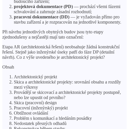
budoucího zařízení;
projektová dokumentace (PD)
— prochází všemi fázemi
schvalování a zahrnuje zásadní rozhodnutí;
pracovní dokumentace (DD)
— je vyžadován přímo pro
stavbu zařízení a je rozpracován na jednotlivé komponenty.
Při návrhu jednotlivých obytných budov jsou tyto etapy
zjednodušeny a nejčastěji mají tato označení:
Etapa AR (architektonická řešení) neobsahuje žádná konstrukční
řešení. Stejně jako inženýrské úseky patří do fáze DP (detailní
návrh). Co z výše uvedeného je architektonický projekt?
Obsah
Architektonický projekt
Skica a architektonické projekty: srovnání obsahu a rozdíly
mezi výkresy
Provádějí se skicovací a architektonické projekty postupně,
nebo lze upustit od prvního?
Skica (pracovní) design
Pracovní (inženýrský) projekt
Obtížnost ovládání
Problém s komunikací a hledáním posádky
Nedostatek přesných odhadů
Rekonstrukce během stavby