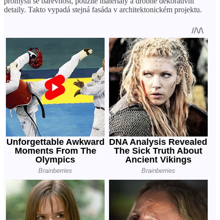
promýšlí se barevnost, použité materiály a drobné dekorativní
detaily. Takto vypadá stejná fasáda v architektonickém projektu.