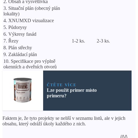
2. Obsah a vysvětlivka
3. Situační plán (obecný plán
lokality)
4. XNUMXD vizualizace
5. Půdorysy
6. Výkresy fasád
7. Řezy
1-2 ks.
2-3 ks.
8. Plán střechy
9. Zakládací plán
10. Specifikace pro výplně
okenních a dveřních otvorů
ČTĚTE VÍCE
Lze použít primer místo
primeru?
Faktem je, že tyto projekty se neliší v seznamu listů, ale v jejich
obsahu, který odráží úkoly každého z nich.