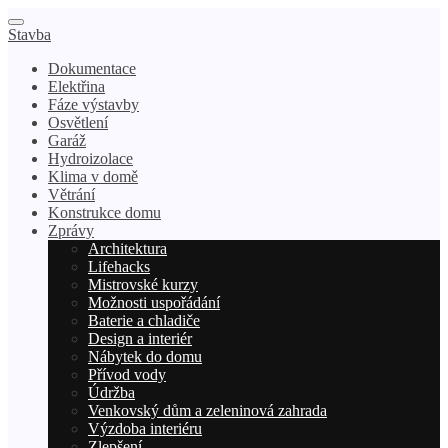
Stavba
Dokumentace
Elektřina
Fáze výstavby
Osvětlení
Garáž
Hydroizolace
Klima v domě
Větrání
Konstrukce domu
Zprávy
Architektura
Lifehacks
Mistrovské kurzy
Možnosti uspořádání
Baterie a chladiče
Design a interiér
Nábytek do domu
Přívod vody
Údržba
Venkovský dům a zeleninová zahrada
Výzdoba interiéru
Zlepšení