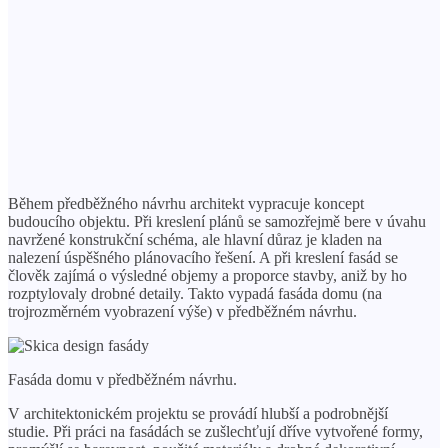
Během předběžného návrhu architekt vypracuje koncept
budoucího objektu. Při kreslení plánů se samozřejmě bere v úvahu
navržené konstrukční schéma, ale hlavní důraz je kladen na
nalezení úspěšného plánovacího řešení. A při kreslení fasád se
člověk zajímá o výsledné objemy a proporce stavby, aniž by ho
rozptylovaly drobné detaily. Takto vypadá fasáda domu (na
trojrozměrném vyobrazení výše) v předběžném návrhu.
Fasáda domu v předběžném návrhu.
V architektonickém projektu se provádí hlubší a podrobnější
studie. Při práci na fasádách se zušlechťují dříve vytvořené formy,