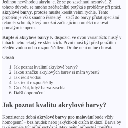
Jedinou nevýhodou akrylu je, že se po zaschnutí nesmývá. Z
tohoto důvodu se mnoho začátečníků potýká s problémy při práci.
akrylové barvy
, protože musíte kreslit velmi rychle. Tento
problém je však snadno řešitelný – stačí do barvy přidat speciální
retardér schnutí, který umožní začínajícímu umělci malovat
pomalým tempem.
Kupte si akrylové barvy
K dispozici ve dvou variantách: hustý v
tubách nebo tekutý ve sklenicích. První musí být před použitím
zředěn vodou nebo rozpouštědlem. Druhé není nutné chovat.
Obsah
Jak poznat kvalitní akrylové barvy?
Jakou značku akrylových barev si mám vybrat?
Jak ředit vodou
Jak ředit rozpouštědly
Co dělat, když barva zaschla
Další doporučení
Jak poznat kvalitu
akrylové barvy
?
Konzistence dobrá
akrylové barvy pro malování
bude vždy
homogenní – bez hrudek nebo jakýchkoli cizích inkluzí. Barva by
také neměla být příliš viskózní. Maximální přípustná tloušťka