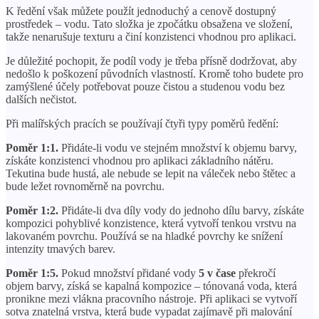
K ředění však můžete použít jednoduchý a cenově dostupný
prostředek – vodu. Tato složka je zpočátku obsažena ve složení,
takže nenarušuje texturu a činí konzistenci vhodnou pro aplikaci.
Je důležité pochopit, že podíl vody je třeba přísně dodržovat, aby
nedošlo k poškození původních vlastností. Kromě toho budete pro
zamýšlené účely potřebovat pouze čistou a studenou vodu bez
dalších nečistot.
Při malířských pracích se používají čtyři typy poměrů ředění:
Poměr 1:1.
Přidáte-li vodu ve stejném množství k objemu barvy,
získáte konzistenci vhodnou pro aplikaci základního nátěru.
Tekutina bude hustá, ale nebude se lepit na váleček nebo štětec a
bude ležet rovnoměrně na povrchu.
Poměr 1:2.
Přidáte-li dva díly vody do jednoho dílu barvy, získáte
kompozici pohyblivé konzistence, která vytvoří tenkou vrstvu na
lakovaném povrchu. Používá se na hladké povrchy ke snížení
intenzity tmavých barev.
Poměr 1:5.
Pokud množství přidané vody
5 v čase
překročí
objem barvy, získá se kapalná kompozice – tónovaná voda, která
pronikne mezi vlákna pracovního nástroje. Při aplikaci se vytvoří
sotva znatelná vrstva, která bude vypadat zajímavě při malování