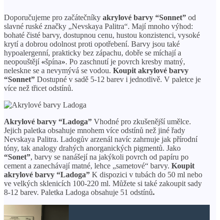
Doporučujeme pro začátečníky
akrylové barvy “Sonnet”
od
slavné ruské značky „Nevskaya Palitra“. Mají mnoho výhod:
bohaté čisté barvy, dostupnou cenu, hustou konzistenci, vysoké
krytí a dobrou odolnost proti opotřebení. Barvy jsou také
hypoalergenní, prakticky bez zápachu, dobře se míchají a
neopouštějí
«
špína
»
. Po zaschnutí je povrch kresby matný,
neleskne se a nevymývá se vodou.
Koupit akrylové barvy
“Sonnet”
Dostupné v sadě 5-12 barev i jednotlivě. V paletce je
více než třicet odstínů.
Akrylové barvy “Ladoga”
Vhodné pro zkušenější umělce.
Jejich paletka obsahuje mnohem více odstínů než jiné řady
Nevskaya Palitra. Ladogův arzenál navíc zahrnuje jak přírodní
tóny, tak analogy drahých anorganických pigmentů. Jako
“Sonet”
, barvy se nanášejí na jakýkoli povrch od papíru po
cement a zanechávají matné, lehce „sametové“ barvy.
Koupit
akrylové barvy “Ladoga”
K dispozici v tubách do 50 ml nebo
ve velkých sklenicích 100-220 ml. Můžete si také zakoupit sady
8-12 barev. Paletka Ladoga obsahuje 51 odstínů
.