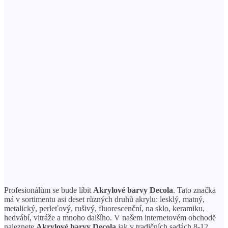
Profesionálům se bude líbit
Akrylové barvy Decola
. Tato značka
má v sortimentu asi deset různých druhů akrylu: lesklý, matný,
metalický, perleťový, rušivý, fluorescenční, na sklo, keramiku,
hedvábí, vitráže a mnoho dalšího. V našem internetovém obchodě
naleznete
Akrylové barvy Decola
jak v tradičních sadách 8-12