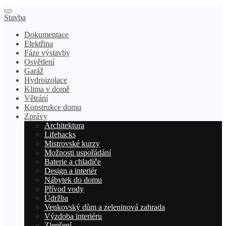
Stavba
Dokumentace
Elektřina
Fáze výstavby
Osvětlení
Garáž
Hydroizolace
Klima v domě
Větrání
Konstrukce domu
Zprávy
Architektura
Lifehacks
Mistrovské kurzy
Možnosti uspořádání
Baterie a chladiče
Design a interiér
Nábytek do domu
Přívod vody
Údržba
Venkovský dům a zeleninová zahrada
Výzdoba interiéru
Zlepšení