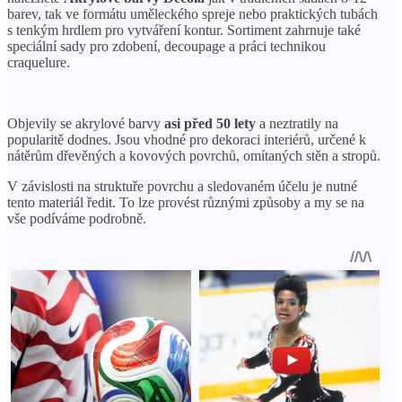
barev, tak ve formátu uměleckého spreje nebo praktických tubách
s tenkým hrdlem pro vytváření kontur. Sortiment zahrnuje také
speciální sady pro zdobení, decoupage a práci technikou
craquelure.
Objevily se akrylové barvy
asi před 50 lety
a neztratily na
popularitě dodnes. Jsou vhodné pro dekoraci interiérů, určené k
nátěrům dřevěných a kovových povrchů, omítaných stěn a stropů.
V závislosti na struktuře povrchu a sledovaném účelu je nutné
tento materiál ředit. To lze provést různými způsoby a my se na
vše podíváme podrobně.