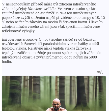
V nejjednodušším případě může být zdrojem infračerveného
záření obyčejný
žárovkové svítidlo
. Ve svém emisním spektru
zaujímá infračervená oblast téměř 75 % a tok infračervených
paprsků lze zvýšit snížením napětí přiváděného do lampy o 10. 15
% nebo natřením žárovky na modro či červenou barvu. Hlavním
zdrojem infračerveného záření jsou však speciální infračervené
reflektorové výbojky.
Infračervené zrcadlové lampy
(tepelné zářiče) se od běžných
osvětlovacích žárovek liší paraboloidním tvarem baňky a nižší
teplotou vlákna. Relativně nízká teplota vlákna žárovek s
tepelným zářičem umožňuje posunout spektrum jejich záření do
infračervené oblasti a zvýšit průměrnou dobu hoření na 5000
hodin.