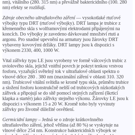
nm), vitálního (280. 315 nm) a převážně baktericidního (100. 280
nm) efekty se rozlišují.
Zdroje obecného ultrafialového záření
— vysokotlaké rtuťové
výbojky typu DRT (rtuťové výbojky). DRT lampa je trubice z
křemenného skla s wolframovými elektrodami připájenými na
koncích. Do výbojky je zavedeno dávkované množství rtuti a
argonu. Pro snadné upevnění na armatury jsou žárovky DRT
vybaveny kovovými držáky. DRT lampy jsou k dispozici s
výkonem 2330, 400, 1000 W.
Vital zářivky typu LE jsou vyrobeny ve formě válcových trubic z
uviolového skla, jejichž vnitřní povrch je pokryt tenkou vrstvou
fosforu, vyzařující světelný tok v ultrafialové oblasti spektra o
vlnové délce 280 . 380 nm (maximální záření v oblasti 310. 320
nm). Trubicové vitální svítidla se kromě typu skla, průměru trubice
a složení fosforu konstrukčně neliší od trubicových nízkotlakých
zářivek a připojují se do sítě pomocí stejných zařízení (škrticí
klapka a startér) jako zářivky stejného výkonu. Žárovky LE jsou k
dispozici s výkonem 15 a 20 W. Kromě toho byly vyvinuty
zářivky pro životně důležité osvětlení.
Germicidní lampy
– Jedná se o zdroje krátkovlnného
ultrafialového záření, jehož většina (až 80 %) se vyskytuje na
vlnové délce 254 nm. Konstrukce baktericidních výbojek se