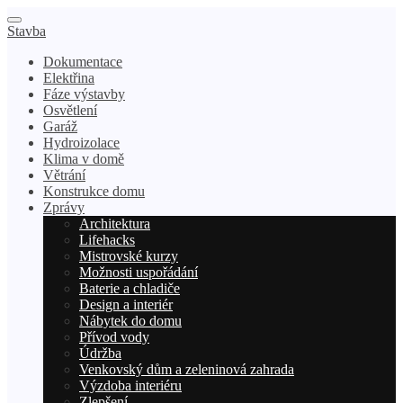
Stavba
Dokumentace
Elektřina
Fáze výstavby
Osvětlení
Garáž
Hydroizolace
Klima v domě
Větrání
Konstrukce domu
Zprávy
Architektura
Lifehacks
Mistrovské kurzy
Možnosti uspořádání
Baterie a chladiče
Design a interiér
Nábytek do domu
Přívod vody
Údržba
Venkovský dům a zeleninová zahrada
Výzdoba interiéru
Zlepšení