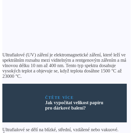
Ultrafialové (UV) záření je elektromagnetické záření, které leží ve
spektrálním rozsahu mezi viditelným a rentgenovým zářením a má
vlnovou délku 10 nm až 400 nm. Tento typ spektra dosahuje
vysokých teplot a objevuje se, když teplota dosáhne 1500 °C až
23000 °C.
ČTĚTE VÍCE
Jak vypočítat velikost papíru
pro dárkové balení?
Ultrafialové se dělí na blízké, střední, vzdálené nebo vakuové.