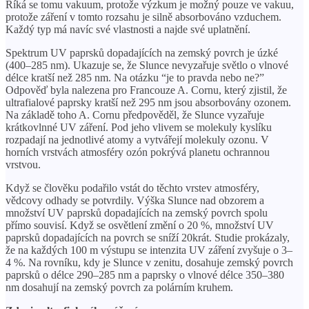
Říká se tomu vakuum, protože výzkum je možný pouze ve vakuu,
protože záření v tomto rozsahu je silně absorbováno vzduchem.
Každý typ má navíc své vlastnosti a najde své uplatnění.
Spektrum UV paprsků dopadajících na zemský povrch je úzké
(400–285 nm). Ukazuje se, že Slunce nevyzařuje světlo o vlnové
délce kratší než 285 nm. Na otázku “je to pravda nebo ne?”
Odpověď byla nalezena pro Francouze A. Cornu, který zjistil, že
ultrafialové paprsky kratší než 295 nm jsou absorbovány ozonem.
Na základě toho A. Cornu předpověděl, že Slunce vyzařuje
krátkovlnné UV záření. Pod jeho vlivem se molekuly kyslíku
rozpadají na jednotlivé atomy a vytvářejí molekuly ozonu. V
horních vrstvách atmosféry ozón pokrývá planetu ochrannou
vrstvou.
Když se člověku podařilo vstát do těchto vrstev atmosféry,
vědcovy odhady se potvrdily. Výška Slunce nad obzorem a
množství UV paprsků dopadajících na zemský povrch spolu
přímo souvisí. Když se osvětlení změní o 20 %, množství UV
paprsků dopadajících na povrch se sníží 20krát. Studie prokázaly,
že na každých 100 m výstupu se intenzita UV záření zvyšuje o 3–
4 %. Na rovníku, kdy je Slunce v zenitu, dosahuje zemský povrch
paprsků o délce 290–285 nm a paprsky o vlnové délce 350–380
nm dosahují na zemský povrch za polárním kruhem.