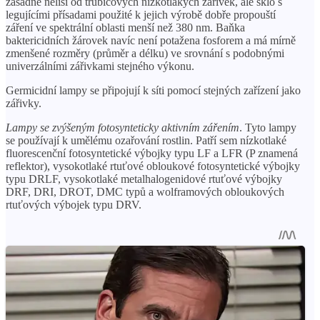
zásadně neliší od trubicových nízkotlakých zářivek, ale sklo s
legujícími přísadami použité k jejich výrobě dobře propouští
záření ve spektrální oblasti menší než 380 nm. Baňka
baktericidních žárovek navíc není potažena fosforem a má mírně
zmenšené rozměry (průměr a délku) ve srovnání s podobnými
univerzálními zářivkami stejného výkonu.
Germicidní lampy se připojují k síti pomocí stejných zařízení jako
zářivky.
Lampy se zvýšeným fotosynteticky aktivním zářením
. Tyto lampy
se používají k umělému ozařování rostlin. Patří sem nízkotlaké
fluorescenční fotosyntetické výbojky typu LF a LFR (P znamená
reflektor), vysokotlaké rtuťové obloukové fotosyntetické výbojky
typu DRLF, vysokotlaké metalhalogenidové rtuťové výbojky
DRF, DRI, DROT, DMC typů a wolframových obloukových
rtuťových výbojek typu DRV.