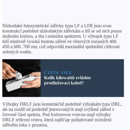
Nízkotlaké fotosyntetické zářivky typu LF a LFR jsou svou
konstrukcí podobné nízkotlakým zářivkám a liší se od nich pouze
složením fosforu, a tím i emisním spektrem. U výbojek typu LF
leží relativně vysoká hustota záření ve vlnových rozsazích 400.
450 a 600. 700 nm, což odpovídá maximální spektrální citlivosti
zelených rostlin.
ČTĚTE VÍCE
Kolik kilowattů zvládne
prodlužovací kabel?
Výbojky DRLF jsou konstrukčně podobné výbojkám typu DRL,
ale na rozdíl od posledně jmenovaných mají zvýšené záření v
červené části spektra. Pod fosforovou vrstvou mají výbojky
DRLF reflexní vrstvu, která zajišťuje požadované rozložení
zářivého toku v prostoru.