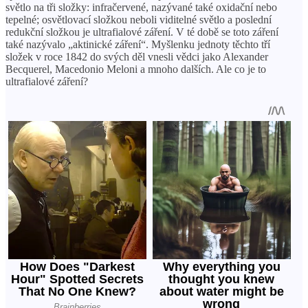
světlo na tři složky: infračervené, nazývané také oxidační nebo
tepelné; osvětlovací složkou neboli viditelné světlo a poslední
redukční složkou je ultrafialové záření. V té době se toto záření
také nazývalo „aktinické záření“. Myšlenku jednoty těchto tří
složek v roce 1842 do svých děl vnesli vědci jako Alexander
Becquerel, Macedonio Meloni a mnoho dalších. Ale co je to
ultrafialové záření?