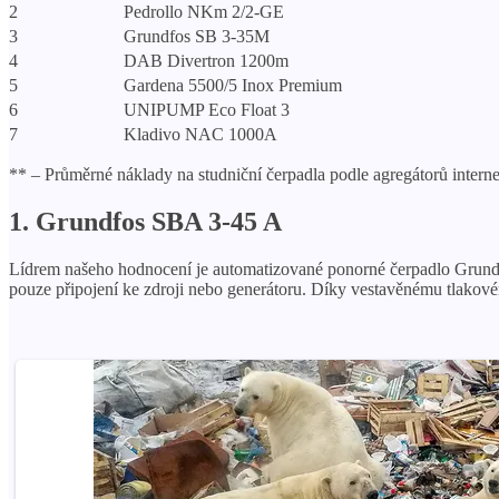
2
Pedrollo NKm 2/2-GE
3
Grundfos SB 3-35M
4
DAB Divertron 1200m
5
Gardena 5500/5 Inox Premium
6
UNIPUMP Eco Float 3
7
Kladivo NAC 1000A
** – Průměrné náklady na studniční čerpadla podle agregátorů inter
1. Grundfos SBA 3-45 A
Lídrem našeho hodnocení je automatizované ponorné čerpadlo Grundfos
pouze připojení ke zdroji nebo generátoru. Díky vestavěnému tlakové