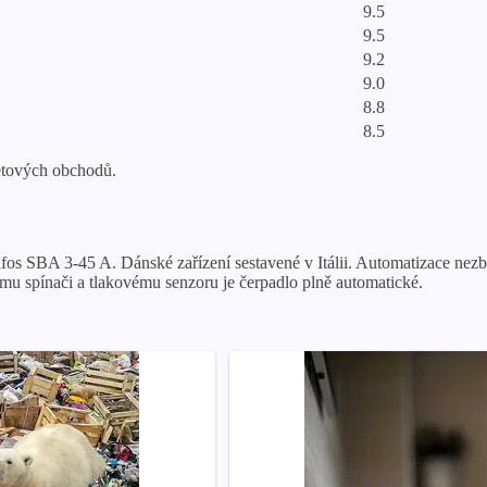
9.5
9.5
9.2
9.0
8.8
8.5
netových obchodů.
 SBA 3-45 A. Dánské zařízení sestavené v Itálii. Automatizace nezbytn
mu spínači a tlakovému senzoru je čerpadlo plně automatické.