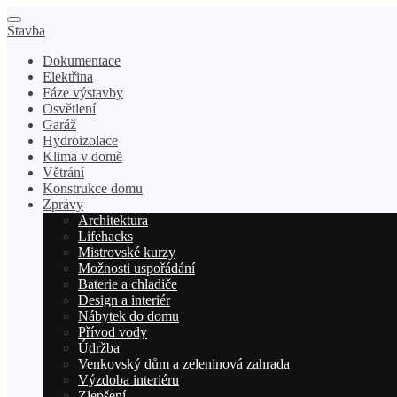
Stavba
Dokumentace
Elektřina
Fáze výstavby
Osvětlení
Garáž
Hydroizolace
Klima v domě
Větrání
Konstrukce domu
Zprávy
Architektura
Lifehacks
Mistrovské kurzy
Možnosti uspořádání
Baterie a chladiče
Design a interiér
Nábytek do domu
Přívod vody
Údržba
Venkovský dům a zeleninová zahrada
Výzdoba interiéru
Zlepšení