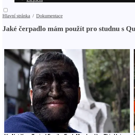
Hlavní stránka
/
Dokumentace
Jaké čerpadlo mám použít pro studnu s Q