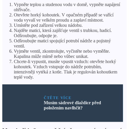
Vypněte teplou a studenou vodu v domě, vypněte napájení
ohřívače.
Otevřete horký kohoutek. V opačném případě se vařící
voda vyvalí ve velkém proudu a zaplaví místnost.
Umístěte pod zařízení velkou nádobu.
Najděte matici, která zajišťuje ventil s trubkou, hadicí.
Odšroubujte, odpojte je.
Odšroubujte matici spojující potrubí nádrže a pojistný
ventil.
Vyjměte ventil, zkontrolujte, vyčistěte nebo vyměňte.
Kapalina může mírně nebo vůbec unikat.
Chcete-li vypustit, musíte vpustit vzduch: otevřete horký
kohoutek. Vzduch vstupuje do nádrže potrubím,
intenzivněji vytéká z kotle. Tlak je regulován kohoutkem
teplé vody.
ČTĚTE VÍCE
Musím sádrové dlaždice před
položením navlhčit?