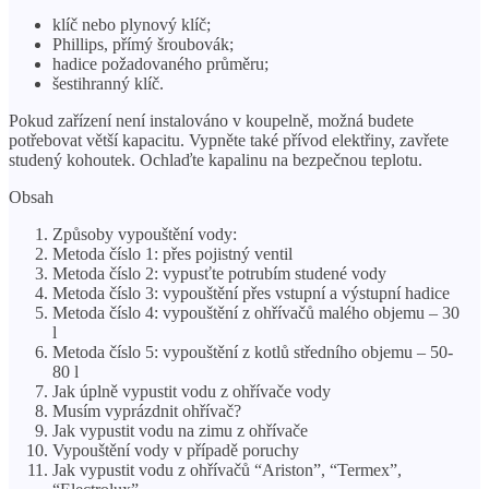
klíč nebo plynový klíč;
Phillips, přímý šroubovák;
hadice požadovaného průměru;
šestihranný klíč.
Pokud zařízení není instalováno v koupelně, možná budete
potřebovat větší kapacitu. Vypněte také přívod elektřiny, zavřete
studený kohoutek. Ochlaďte kapalinu na bezpečnou teplotu.
Obsah
Způsoby vypouštění vody:
Metoda číslo 1: přes pojistný ventil
Metoda číslo 2: vypusťte potrubím studené vody
Metoda číslo 3: vypouštění přes vstupní a výstupní hadice
Metoda číslo 4: vypouštění z ohřívačů malého objemu – 30
l
Metoda číslo 5: vypouštění z kotlů středního objemu – 50-
80 l
Jak úplně vypustit vodu z ohřívače vody
Musím vyprázdnit ohřívač?
Jak vypustit vodu na zimu z ohřívače
Vypouštění vody v případě poruchy
Jak vypustit vodu z ohřívačů “Ariston”, “Termex”,