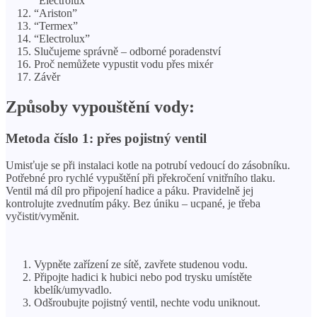
“Electrolux”
“Ariston”
“Termex”
“Electrolux”
Slučujeme správně – odborné poradenství
Proč nemůžete vypustit vodu přes mixér
Závěr
Způsoby vypouštění vody:
Metoda číslo 1: přes pojistný ventil
Umisťuje se při instalaci kotle na potrubí vedoucí do zásobníku.
Potřebné pro rychlé vypuštění při překročení vnitřního tlaku.
Ventil má díl pro připojení hadice a páku. Pravidelně jej
kontrolujte zvednutím páky. Bez úniku – ucpané, je třeba
vyčistit/vyměnit.
Vypněte zařízení ze sítě, zavřete studenou vodu.
Připojte hadici k hubici nebo pod trysku umístěte
kbelík/umyvadlo.
Odšroubujte pojistný ventil, nechte vodu uniknout.