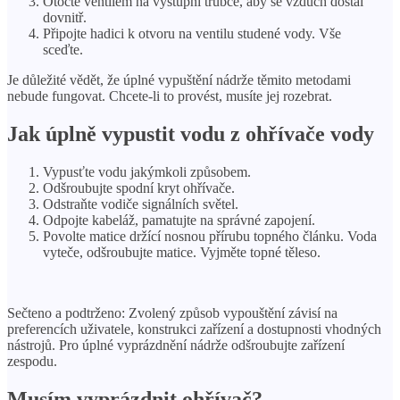
Otočte ventilem na výstupní trubce, aby se vzduch dostal
dovnitř.
Připojte hadici k otvoru na ventilu studené vody. Vše
sceďte.
Je důležité vědět, že úplné vypuštění nádrže těmito metodami
nebude fungovat. Chcete-li to provést, musíte jej rozebrat.
Jak úplně vypustit vodu z ohřívače vody
Vypusťte vodu jakýmkoli způsobem.
Odšroubujte spodní kryt ohřívače.
Odstraňte vodiče signálních světel.
Odpojte kabeláž, pamatujte na správné zapojení.
Povolte matice držící nosnou přírubu topného článku. Voda
vyteče, odšroubujte matice. Vyjměte topné těleso.
Sečteno a podtrženo: Zvolený způsob vypouštění závisí na
preferencích uživatele, konstrukci zařízení a dostupnosti vhodných
nástrojů. Pro úplné vyprázdnění nádrže odšroubujte zařízení
zespodu.
Musím vyprázdnit ohřívač?