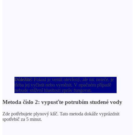
Důležité!
Pokud je ventil otevřený, ale nic neteče, je
třeba jej vyčistit nebo vyměnit. V opačném případě
nebude snížení hlasitosti zpráv fungovat.
Metoda číslo 2: vypusťte potrubím studené vody
Zde potřebujete plynový klíč. Tato metoda dokáže vyprázdnit
spotřebič za 5 minut.