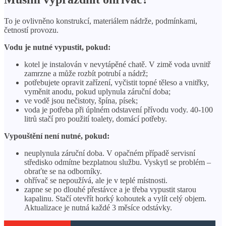
To je ovlivněno konstrukcí, materiálem nádrže, podmínkami,
četností provozu.
Vodu je nutné vypustit, pokud:
kotel je instalován v nevytápěné chatě. V zimě voda uvnitř
zamrzne a může rozbít potrubí a nádrž;
potřebujete opravit zařízení, vyčistit topné těleso a vnitřky,
vyměnit anodu, pokud uplynula záruční doba;
ve vodě jsou nečistoty, špína, písek;
voda je potřeba při úplném odstavení přívodu vody. 40-100
litrů stačí pro použití toalety, domácí potřeby.
Vypouštění není nutné, pokud:
neuplynula záruční doba. V opačném případě servisní
středisko odmítne bezplatnou službu. Vyskytl se problém –
obraťte se na odborníky.
ohřívač se nepoužívá, ale je v teplé místnosti.
zapne se po dlouhé přestávce a je třeba vypustit starou
kapalinu. Stačí otevřít horký kohoutek a vylít celý objem.
Aktualizace je nutná každé 3 měsíce odstávky.