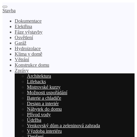
Stavba
Dokumentace
Elektřina
Fáze výstavby
Osvětlení
Garáž
Hydroizolace
Klima v domě
Větrání
Konstrukce domu
Zprávy
Architektura
Lifehacks
Mistrovské kurzy
Možnosti uspořádání
Baterie a chladiče
Design a interiér
Nábytek do domu
Přívod vody
Údržba
Venkovský dům a zeleninová zahrada
Výzdoba interiéru
Zlepšení