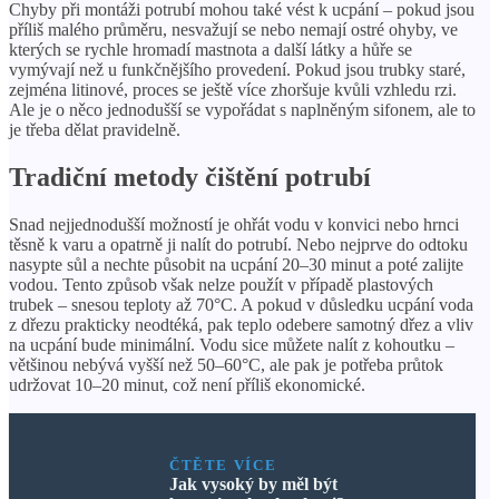
Chyby při montáži potrubí mohou také vést k ucpání – pokud jsou
příliš malého průměru, nesvažují se nebo nemají ostré ohyby, ve
kterých se rychle hromadí mastnota a další látky a hůře se
vymývají než u funkčnějšího provedení. Pokud jsou trubky staré,
zejména litinové, proces se ještě více zhoršuje kvůli vzhledu rzi.
Ale je o něco jednodušší se vypořádat s naplněným sifonem, ale to
je třeba dělat pravidelně.
Tradiční metody čištění potrubí
Snad nejjednodušší možností je ohřát vodu v konvici nebo hrnci
těsně k varu a opatrně ji nalít do potrubí. Nebo nejprve do odtoku
nasypte sůl a nechte působit na ucpání 20–30 minut a poté zalijte
vodou. Tento způsob však nelze použít v případě plastových
trubek – snesou teploty až 70°C. A pokud v důsledku ucpání voda
z dřezu prakticky neodtéká, pak teplo odebere samotný dřez a vliv
na ucpání bude minimální. Vodu sice můžete nalít z kohoutku –
většinou nebývá vyšší než 50–60°C, ale pak je potřeba průtok
udržovat 10–20 minut, což není příliš ekonomické.
ČTĚTE VÍCE
Jak vysoký by měl být