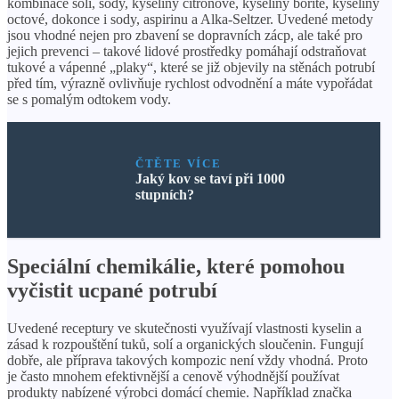
kombinace soli, sody, kyseliny citrónové, kyseliny borité, kyseliny
octové, dokonce i sody, aspirinu a Alka-Seltzer. Uvedené metody
jsou vhodné nejen pro zbavení se dopravních zácp, ale také pro
jejich prevenci – takové lidové prostředky pomáhají odstraňovat
tukové a vápenné „plaky“, které se již objevily na stěnách potrubí
před tím, výrazně ovlivňuje rychlost odvodnění a máte vypořádat
se s pomalým odtokem vody.
ČTĚTE VÍCE
Jaký kov se taví při 1000
stupních?
Speciální chemikálie, které pomohou
vyčistit ucpané potrubí
Uvedené receptury ve skutečnosti využívají vlastnosti kyselin a
zásad k rozpouštění tuků, solí a organických sloučenin. Fungují
dobře, ale příprava takových kompozic není vždy vhodná. Proto
je často mnohem efektivnější a cenově výhodnější používat
produkty nabízené výrobci domácí chemie. Například značka