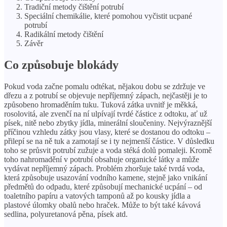
Tradiční metody čištění potrubí
Speciální chemikálie, které pomohou vyčistit ucpané
potrubí
Radikální metody čištění
Závěr
Co způsobuje blokády
Pokud voda začne pomalu odtékat, nějakou dobu se zdržuje ve
dřezu a z potrubí se objevuje nepříjemný zápach, nejčastěji je to
způsobeno hromaděním tuku. Tuková zátka uvnitř je měkká,
rosolovitá, ale zvenčí na ní ulpívají tvrdé částice z odtoku, ať už
písek, nitě nebo zbytky jídla, minerální sloučeniny. Nejvýraznější
příčinou vzhledu zátky jsou vlasy, které se dostanou do odtoku –
přilepí se na ně tuk a zamotají se i ty nejmenší částice. V důsledku
toho se průsvit potrubí zužuje a voda stéká dolů pomaleji. Kromě
toho nahromadění v potrubí obsahuje organické látky a může
vydávat nepříjemný zápach. Problém zhoršuje také tvrdá voda,
která způsobuje usazování vodního kamene, stejně jako vnikání
předmětů do odpadu, které způsobují mechanické ucpání – od
toaletního papíru a vatových tamponů až po kousky jídla a
plastové úlomky obalů nebo hraček. Může to být také kávová
sedlina, polyuretanová pěna, písek atd.