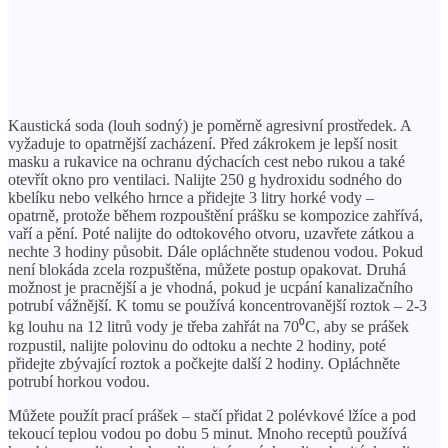
Kaustická soda (louh sodný) je poměrně agresivní prostředek. A
vyžaduje to opatrnější zacházení. Před zákrokem je lepší nosit
masku a rukavice na ochranu dýchacích cest nebo rukou a také
otevřít okno pro ventilaci. Nalijte 250 g hydroxidu sodného do
kbelíku nebo velkého hrnce a přidejte 3 litry horké vody –
opatrně, protože během rozpouštění prášku se kompozice zahřívá,
vaří a pění. Poté nalijte do odtokového otvoru, uzavřete zátkou a
nechte 3 hodiny působit. Dále opláchněte studenou vodou. Pokud
není blokáda zcela rozpuštěna, můžete postup opakovat. Druhá
možnost je pracnější a je vhodná, pokud je ucpání kanalizačního
potrubí vážnější. K tomu se používá koncentrovanější roztok – 2-3
kg louhu na 12 litrů vody je třeba zahřát na 70⁰C, aby se prášek
rozpustil, nalijte polovinu do odtoku a nechte 2 hodiny, poté
přidejte zbývající roztok a počkejte další 2 hodiny. Opláchněte
potrubí horkou vodou.
Můžete použít prací prášek – stačí přidat 2 polévkové lžíce a pod
tekoucí teplou vodou po dobu 5 minut. Mnoho receptů používá