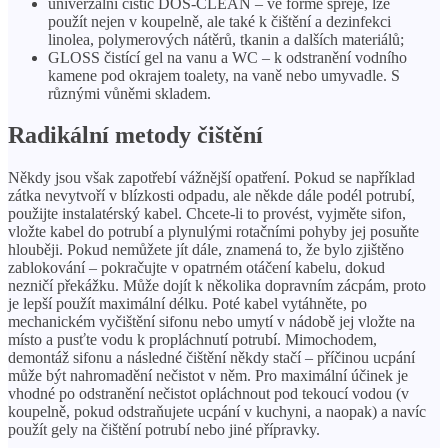
univerzální čistič DOS-CLEAN – ve formě spreje, lze
použít nejen v koupelně, ale také k čištění a dezinfekci
linolea, polymerových nátěrů, tkanin a dalších materiálů;
GLOSS čistící gel na vanu a WC – k odstranění vodního
kamene pod okrajem toalety, na vaně nebo umyvadle. S
různými vůněmi skladem.
Radikální metody čištění
Někdy jsou však zapotřebí vážnější opatření. Pokud se například
zátka nevytvoří v blízkosti odpadu, ale někde dále podél potrubí,
použijte instalatérský kabel. Chcete-li to provést, vyjměte sifon,
vložte kabel do potrubí a plynulými rotačními pohyby jej posuňte
hlouběji. Pokud nemůžete jít dále, znamená to, že bylo zjištěno
zablokování – pokračujte v opatrném otáčení kabelu, dokud
nezničí překážku. Může dojít k několika dopravním zácpám, proto
je lepší použít maximální délku. Poté kabel vytáhněte, po
mechanickém vyčištění sifonu nebo umytí v nádobě jej vložte na
místo a pusťte vodu k propláchnutí potrubí. Mimochodem,
demontáž sifonu a následné čištění někdy stačí – příčinou ucpání
může být nahromadění nečistot v něm. Pro maximální účinek je
vhodné po odstranění nečistot opláchnout pod tekoucí vodou (v
koupelně, pokud odstraňujete ucpání v kuchyni, a naopak) a navíc
použít gely na čištění potrubí nebo jiné přípravky.