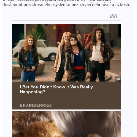
dosáhnout požadovaného výsledku bez zbytečného úsilí a úzkosti.