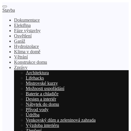
Stavba
Dokumentace
Elektřina
Fáze výstavby
Osvětlení
Garáž
Hydroizolace
Klima v domě
Větrání
Konstrukce domu
Zprávy
Architektura
Lifehacks
Mistrovské kurzy
Možnosti uspořádání
Baterie a chladiče
Design a interiér
Nábytek do domu
Přívod vody
Údržba
Venkovský dům a zeleninová zahrada
Výzdoba interiéru
Zlepšení