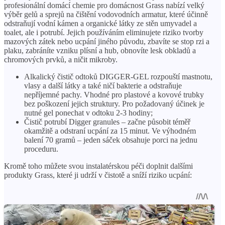
profesionální domácí chemie pro domácnost Grass nabízí velký
výběr gelů a sprejů na čištění vodovodních armatur, které účinně
odstraňují vodní kámen a organické látky ze stěn umyvadel a
toalet, ale i potrubí. Jejich používáním eliminujete riziko tvorby
mazových zátek nebo ucpání jiného původu, zbavíte se stop rzi a
plaku, zabráníte vzniku plísní a hub, obnovíte lesk obkladů a
chromových prvků, a ničit mikroby.
Alkalický čistič odtoků DIGGER-GEL rozpouští mastnotu,
vlasy a další látky a také ničí bakterie a odstraňuje
nepříjemné pachy. Vhodné pro plastové a kovové trubky
bez poškození jejich struktury. Pro požadovaný účinek je
nutné gel ponechat v odtoku 2-3 hodiny;
Čistič potrubí Digger granules – začne působit téměř
okamžitě a odstraní ucpání za 15 minut. Ve výhodném
balení 70 gramů – jeden sáček obsahuje porci na jednu
proceduru.
Kromě toho můžete svou instalatérskou péči doplnit dalšími
produkty Grass, které ji udrží v čistotě a sníží riziko ucpání: