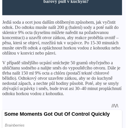
barový pult v kuchyni?
Jedlá soda a ocet jsou dalším oblíbeným způsobem, jak vyčistit
odtok. Do odtoku musíte nalít 200 g (balení) sody a poté nalít do
sklenice 9% octa (kyselinu můžete naředit na požadovanou
koncentraci) a uzavřít otvor zátkou, aby reakce proběhla uvnitř –
pěna, která se objeví, rozežírá tuk v ucpávce. Po 15-30 minutách
musíte otevřít odtok a opláchnout horkou vodou z kohoutku nebo
ohřátou v konvici nebo pánvi.
V případě silnějšího ucpání smíchejte 50 gramů obyčejného a
uhličitanu sodného a nalijte směs do vypouštěcího otvoru. Dále je
třeba nalít 150 ml 9% octa a chlóru (postačí tekuté chlorové
bělidlo). Odtokový otvor uzavřete zátkou, aby se do kuchyně
nedostal zápach, a nechte půl hodiny působit. Poté, aby se smyly
zbývající ucpávky i směs, bude trvat asi 30–40 minut propláchnutí
odtoku horkou vodou z kohoutku.