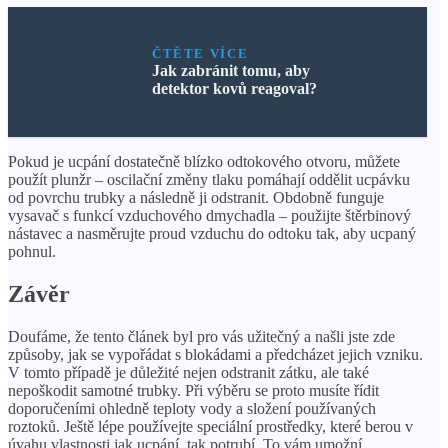
ČTĚTE VÍCE
Jak zabránit tomu, aby
detektor kovů reagoval?
Pokud je ucpání dostatečně blízko odtokového otvoru, můžete
použít plunžr – oscilační změny tlaku pomáhají oddělit ucpávku
od povrchu trubky a následně ji odstranit. Obdobně funguje
vysavač s funkcí vzduchového dmychadla – použijte štěrbinový
nástavec a nasměrujte proud vzduchu do odtoku tak, aby ucpaný
pohnul.
Závěr
Doufáme, že tento článek byl pro vás užitečný a našli jste zde
způsoby, jak se vypořádat s blokádami a předcházet jejich vzniku.
V tomto případě je důležité nejen odstranit zátku, ale také
nepoškodit samotné trubky. Při výběru se proto musíte řídit
doporučeními ohledně teploty vody a složení používaných
roztoků. Ještě lépe používejte speciální prostředky, které berou v
úvahu vlastnosti jak ucpání, tak potrubí. To vám umožní