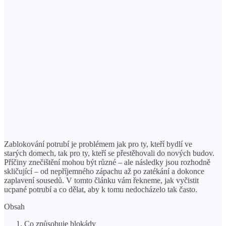
Zablokování potrubí je problémem jak pro ty, kteří bydlí ve
starých domech, tak pro ty, kteří se přestěhovali do nových budov.
Příčiny znečištění mohou být různé – ale následky jsou rozhodně
skličující – od nepříjemného zápachu až po zatékání a dokonce
zaplavení sousedů. V tomto článku vám řekneme, jak vyčistit
ucpané potrubí a co dělat, aby k tomu nedocházelo tak často.
Obsah
Co způsobuje blokády