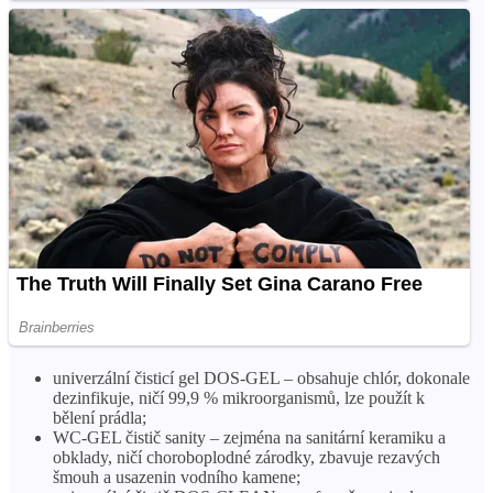
univerzální čisticí gel DOS-GEL – obsahuje chlór, dokonale
dezinfikuje, ničí 99,9 % mikroorganismů, lze použít k
bělení prádla;
WC-GEL čistič sanity – zejména na sanitární keramiku a
obklady, ničí choroboplodné zárodky, zbavuje rezavých
šmouh a usazenin vodního kamene;