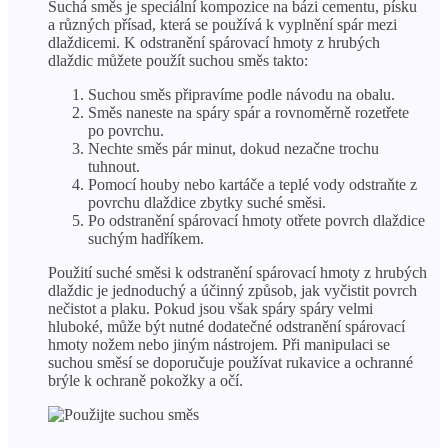
Suchá směs je speciální kompozice na bázi cementu, písku
a různých přísad, která se používá k vyplnění spár mezi
dlaždicemi. K odstranění spárovací hmoty z hrubých
dlaždic můžete použít suchou směs takto:
Suchou směs připravíme podle návodu na obalu.
Směs naneste na spáry spár a rovnoměrně rozetřete
po povrchu.
Nechte směs pár minut, dokud nezačne trochu
tuhnout.
Pomocí houby nebo kartáče a teplé vody odstraňte z
povrchu dlaždice zbytky suché směsi.
Po odstranění spárovací hmoty otřete povrch dlaždice
suchým hadříkem.
Použití suché směsi k odstranění spárovací hmoty z hrubých
dlaždic je jednoduchý a účinný způsob, jak vyčistit povrch
nečistot a plaku. Pokud jsou však spáry spáry velmi
hluboké, může být nutné dodatečné odstranění spárovací
hmoty nožem nebo jiným nástrojem. Při manipulaci se
suchou směsí se doporučuje používat rukavice a ochranné
brýle k ochraně pokožky a očí.