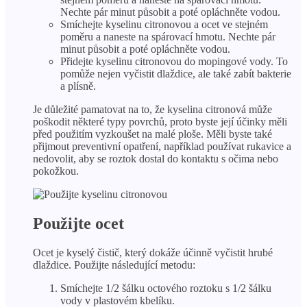
Nechte pár minut působit a poté opláchněte vodou.
Smíchejte kyselinu citronovou a ocet ve stejném
poměru a naneste na spárovací hmotu. Nechte pár
minut působit a poté opláchněte vodou.
Přidejte kyselinu citronovou do mopingové vody. To
pomůže nejen vyčistit dlaždice, ale také zabít bakterie
a plísně.
Je důležité pamatovat na to, že kyselina citronová může
poškodit některé typy povrchů, proto byste její účinky měli
před použitím vyzkoušet na malé ploše. Měli byste také
přijmout preventivní opatření, například používat rukavice a
nedovolit, aby se roztok dostal do kontaktu s očima nebo
pokožkou.
Použijte ocet
Ocet je kyselý čistič, který dokáže účinně vyčistit hrubé
dlaždice. Použijte následující metodu:
Smíchejte 1/2 šálku octového roztoku s 1/2 šálku
vody v plastovém kbelíku.