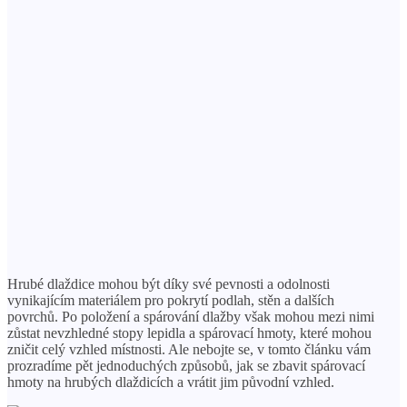
Hrubé dlaždice mohou být díky své pevnosti a odolnosti
vynikajícím materiálem pro pokrytí podlah, stěn a dalších
povrchů. Po položení a spárování dlažby však mohou mezi nimi
zůstat nevzhledné stopy lepidla a spárovací hmoty, které mohou
zničit celý vzhled místnosti. Ale nebojte se, v tomto článku vám
prozradíme pět jednoduchých způsobů, jak se zbavit spárovací
hmoty na hrubých dlaždicích a vrátit jim původní vzhled.