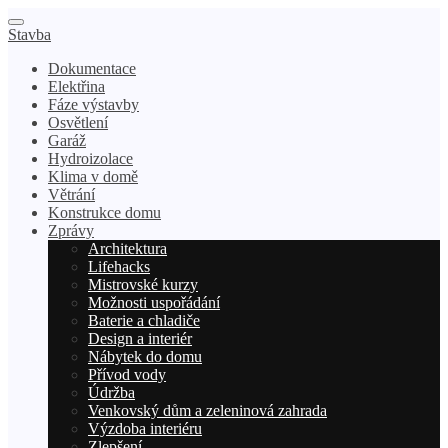
Stavba
Dokumentace
Elektřina
Fáze výstavby
Osvětlení
Garáž
Hydroizolace
Klima v domě
Větrání
Konstrukce domu
Zprávy
Architektura
Lifehacks
Mistrovské kurzy
Možnosti uspořádání
Baterie a chladiče
Design a interiér
Nábytek do domu
Přívod vody
Údržba
Venkovský dům a zeleninová zahrada
Výzdoba interiéru
Zlepšení