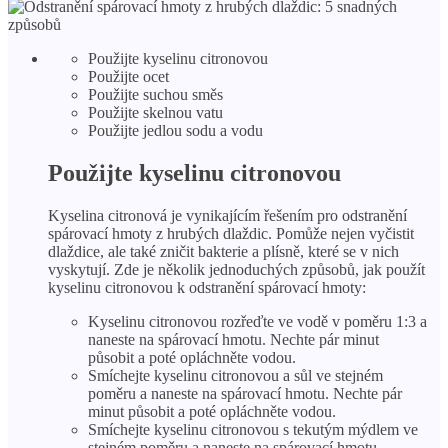
Použijte kyselinu citronovou
Použijte ocet
Použijte suchou směs
Použijte skelnou vatu
Použijte jedlou sodu a vodu
Použijte kyselinu citronovou
Kyselina citronová je vynikajícím řešením pro odstranění
spárovací hmoty z hrubých dlaždic. Pomůže nejen vyčistit
dlaždice, ale také zničit bakterie a plísně, které se v nich
vyskytují. Zde je několik jednoduchých způsobů, jak použít
kyselinu citronovou k odstranění spárovací hmoty:
Kyselinu citronovou rozřeďte ve vodě v poměru 1:3 a
naneste na spárovací hmotu. Nechte pár minut
působit a poté opláchněte vodou.
Smíchejte kyselinu citronovou a sůl ve stejném
poměru a naneste na spárovací hmotu. Nechte pár
minut působit a poté opláchněte vodou.
Smíchejte kyselinu citronovou s tekutým mýdlem ve
stejném poměru a naneste na spárovací hmotu.