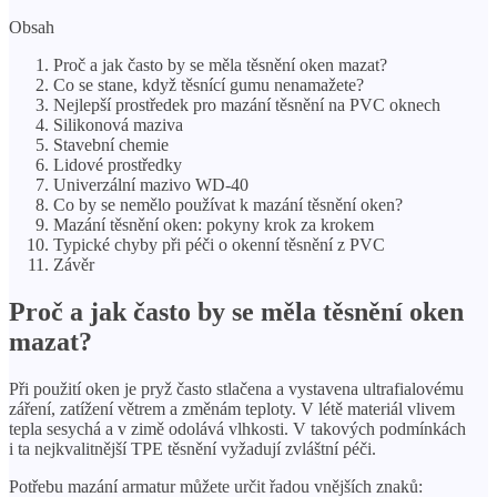
Obsah
Proč a jak často by se měla těsnění oken mazat?
Co se stane, když těsnící gumu nenamažete?
Nejlepší prostředek pro mazání těsnění na PVC oknech
Silikonová maziva
Stavební chemie
Lidové prostředky
Univerzální mazivo WD-40
Co by se nemělo používat k mazání těsnění oken?
Mazání těsnění oken: pokyny krok za krokem
Typické chyby při péči o okenní těsnění z PVC
Závěr
Proč a jak často by se měla těsnění oken
mazat?
Při použití oken je pryž často stlačena a vystavena ultrafialovému
záření, zatížení větrem a změnám teploty. V létě materiál vlivem
tepla sesychá a v zimě odolává vlhkosti. V takových podmínkách
i ta nejkvalitnější TPE těsnění vyžadují zvláštní péči.
Potřebu mazání armatur můžete určit řadou vnějších znaků: