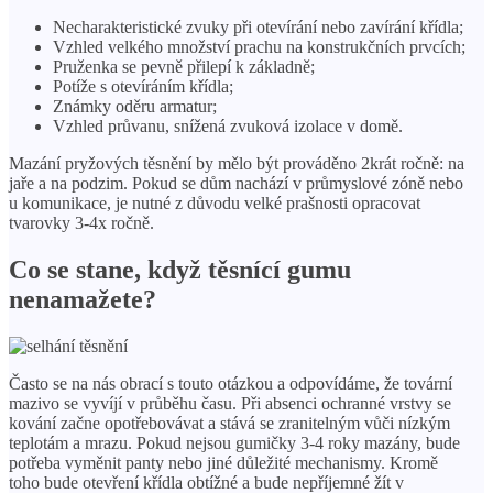
Necharakteristické zvuky při otevírání nebo zavírání křídla;
Vzhled velkého množství prachu na konstrukčních prvcích;
Pruženka se pevně přilepí k základně;
Potíže s otevíráním křídla;
Známky oděru armatur;
Vzhled průvanu, snížená zvuková izolace v domě.
Mazání pryžových těsnění by mělo být prováděno 2krát ročně: na
jaře a na podzim. Pokud se dům nachází v průmyslové zóně nebo
u komunikace, je nutné z důvodu velké prašnosti opracovat
tvarovky 3-4x ročně.
Co se stane, když těsnící gumu
nenamažete?
Často se na nás obrací s touto otázkou a odpovídáme, že tovární
mazivo se vyvíjí v průběhu času. Při absenci ochranné vrstvy se
kování začne opotřebovávat a stává se zranitelným vůči nízkým
teplotám a mrazu. Pokud nejsou gumičky 3-4 roky mazány, bude
potřeba vyměnit panty nebo jiné důležité mechanismy. Kromě
toho bude otevření křídla obtížné a bude nepříjemné žít v