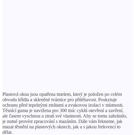
Plastová okna jsou opatřena tmelem, který je položen po celém
obvodu křídla a skleněné tvárnice pro přiléhavost. Poskytuje
ochranu před tepelnými ztrátami a zvukovou izolaci v místnosti.
Těsnící guma je navržena pro 300 tisíc cyklů otevření a zavření,
ale časem vyschnou a ztratí své vlastnosti. Aby se tomu zabránilo,
je nutné provést zpracování s mazáním. Dále vám řekneme, jak
mazat těsnění na plastových oknech, jak a s jakou frekvencí to
dělat.