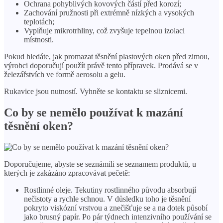
Ochrana pohyblivých kovových částí před korozí;
Zachování pružnosti při extrémně nízkých a vysokých
teplotách;
Vyplňuje mikrotrhliny, což zvyšuje tepelnou izolaci
místnosti.
Pokud hledáte, jak promazat těsnění plastových oken před zimou,
výrobci doporučují použít právě tento přípravek. Prodává se v
železářstvích ve formě aerosolu a gelu.
Rukavice jsou nutností. Vyhněte se kontaktu se sliznicemi.
Co by se nemělo používat k mazání
těsnění oken?
Doporučujeme, abyste se seznámili se seznamem produktů, u
kterých je zakázáno zpracovávat pečetě:
Rostlinné oleje. Tekutiny rostlinného původu absorbují
nečistoty a rychle schnou. V důsledku toho je těsnění
pokryto viskózní vrstvou a znečišťuje se a na dotek působí
jako brusný papír. Po pár týdnech intenzivního používání se