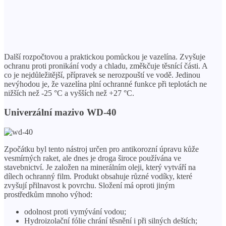
Další rozpočtovou a praktickou pomůckou je vazelína. Zvyšuje
ochranu proti pronikání vody a chladu, změkčuje těsnící části. A
co je nejdůležitější, přípravek se nerozpouští ve vodě. Jedinou
nevýhodou je, že vazelína plní ochranné funkce při teplotách ne
nižších než -25 °C a vyšších než +27 °C.
Univerzální mazivo WD-40
Zpočátku byl tento nástroj určen pro antikorozní úpravu kůže
vesmírných raket, ale dnes je droga široce používána ve
stavebnictví. Je založen na minerálním oleji, který vytváří na
dílech ochranný film. Produkt obsahuje různé vodíky, které
zvyšují přilnavost k povrchu. Složení má oproti jiným
prostředkům mnoho výhod:
odolnost proti vymývání vodou;
Hydroizolační fólie chrání těsnění i při silných deštích;