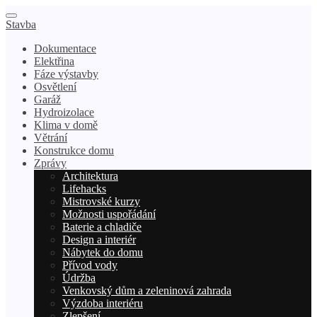
Stavba
Dokumentace
Elektřina
Fáze výstavby
Osvětlení
Garáž
Hydroizolace
Klima v domě
Větrání
Konstrukce domu
Zprávy
Architektura
Lifehacks
Mistrovské kurzy
Možnosti uspořádání
Baterie a chladiče
Design a interiér
Nábytek do domu
Přívod vody
Údržba
Venkovský dům a zeleninová zahrada
Výzdoba interiéru
Zlepšení