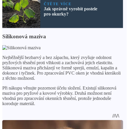
ČTĚTE VÍCE
Jak správně vyrobit postele
pro okurky?
Silikonová maziva
Nejběžnější bezbarvý a bez zápachu, který zvyšuje odolnost
pryžových těsnění proti vlhkosti a zachovává jejich elasticitu.
Silikonová maziva přicházejí ve formě sprejů, emulzí, kapalin a
dokonce i tyčinek. Pro zpracování PVC oken je vhodná kterákoli
z těchto možností.
Při nákupu věnujte pozornost účelu složení. Existují silikonová
maziva pro pryžové a kovové výrobky. Druhá možnost není
vhodná pro zpracování okenních těsnění, protože jednoduše
koroduje materiál.