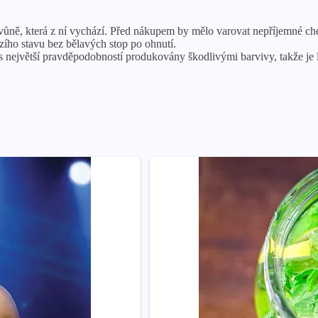
ůně, která z ní vychází. Před nákupem by mělo varovat nepříjemné che
zího stavu bez bělavých stop po ohnutí.
s největší pravděpodobností produkovány škodlivými barvivy, takže je le