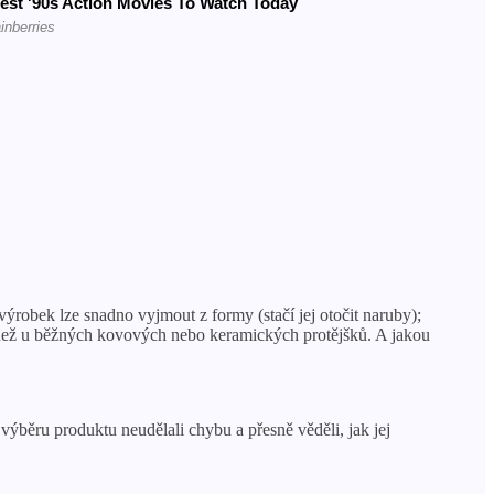
výrobek lze snadno vyjmout z formy (stačí jej otočit naruby);
í než u běžných kovových nebo keramických protějšků. A jakou
běru produktu neudělali chybu a přesně věděli, jak jej