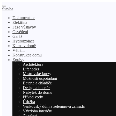
Stavba
Dokumentace
Elektřina
Fáze výstavby
Osvětlení
Garáž
Hydroizolace
Klima v domě
Větrání
Konstrukce domu
Zprávy
Architektura
Lifehacks
Mistrovské kurzy
Možnosti uspořádání
Baterie a chladiče
Design a interiér
Nábytek do domu
Přívod vody
Údržba
Venkovský dům a zeleninová zahrada
Výzdoba interiéru
Zlepšení