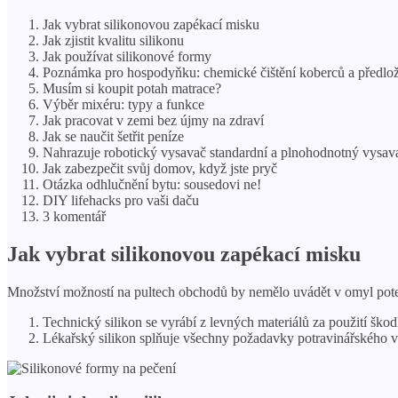
Jak vybrat silikonovou zapékací misku
Jak zjistit kvalitu silikonu
Jak používat silikonové formy
Poznámka pro hospodyňku: chemické čištění koberců a předlo
Musím si koupit potah matrace?
Výběr mixéru: typy a funkce
Jak pracovat v zemi bez újmy na zdraví
Jak se naučit šetřit peníze
Nahrazuje robotický vysavač standardní a plnohodnotný vysav
Jak zabezpečit svůj domov, když jste pryč
Otázka odhlučnění bytu: sousedovi ne!
DIY lifehacks pro vaši daču
3 komentář
Jak vybrat silikonovou zapékací misku
Množství možností na pultech obchodů by nemělo uvádět v omyl potenci
Technický silikon se vyrábí z levných materiálů za použití škodl
Lékařský silikon splňuje všechny požadavky potravinářského v