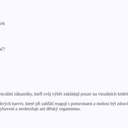
žek
ač?
ální zákazníky, kteří svůj výběr zakládají pouze na vizuálních kritéri
ivých barviv, které při zahřátí reagují s potravinami a mohou být zdraví
ybavení a neohrožuje ani dětský organismus.