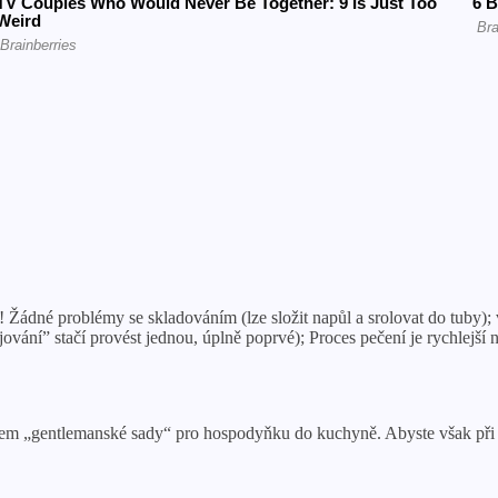
 Žádné problémy se skladováním (lze složit napůl a srolovat do tuby); 
vání” stačí provést jednou, úplně poprvé); Proces pečení je rychlejš
em „gentlemanské sady“ pro hospodyňku do kuchyně. Abyste však při vý