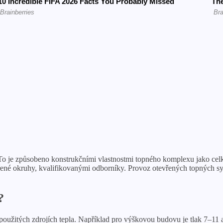
 To je způsobeno konstrukčními vlastnostmi topného komplexu jako celk
avřené okruhy, kvalifikovanými odborníky. Provoz otevřených topných s
?
použitých zdrojích tepla. Například pro výškovou budovu je tlak 7–11