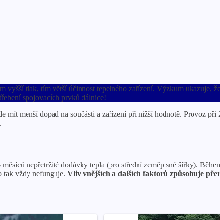
ím vyšší tlak, tím větší účinnost tepelného zařízení. Výzkum ukazuje, 
řebení spojovacích prvků dálnice!
de mít menší dopad na součásti a zařízení při nižší hodnotě. Provoz př
.
 měsíců nepřetržité dodávky tepla (pro střední zeměpisné šířky). Běh
to tak vždy nefunguje.
Vliv vnějších a dalších faktorů způsobuje pře