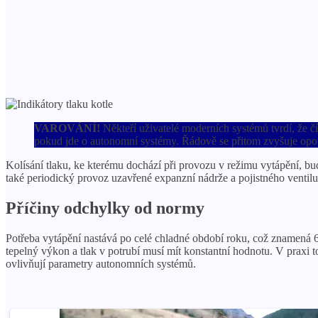
VAROVÁNÍ!
Někteří uživatelé moderních systémů tvrdí, že č
pokud jde o autonomní systémy. Řádově se přitom zvyšuje opot
Kolísání tlaku, ke kterému dochází při provozu v režimu vytápění, bu
také periodický provoz uzavřené expanzní nádrže a pojistného ventilu
Příčiny odchylky od normy
Potřeba vytápění nastává po celé chladné období roku, což znamená 6
tepelný výkon a tlak v potrubí musí mít konstantní hodnotu. V praxi 
ovlivňují parametry autonomních systémů.