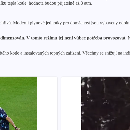
ku tepla kotle, hodnota budou přijatelné až 3 atm.
lina ohřívá. Moderní plynové jednotky pro domácnost jsou vybaveny odoln
 dimenzován. V tomto režimu jej není vůbec potřeba provozovat.
N
ého kotle a instalovaných topných zařízení. Všechny se snižují na in