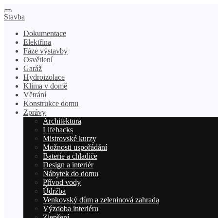
Stavba
Dokumentace
Elektřina
Fáze výstavby
Osvětlení
Garáž
Hydroizolace
Klima v domě
Větrání
Konstrukce domu
Zprávy
Architektura
Lifehacks
Mistrovské kurzy
Možnosti uspořádání
Baterie a chladiče
Design a interiér
Nábytek do domu
Přívod vody
Údržba
Venkovský dům a zeleninová zahrada
Výzdoba interiéru
Zlepšení