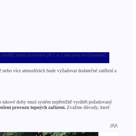
že rozdíly mezi provozem při 1 a 2 atm jsou nevýznamné,
i 2 nebo více atmosférách bude vyžadovat dodatečné zatížení a
em takové doby musí systém nepřetržitě vyrábět požadovaný
rušení provozu topných zařízení.
Zvažme důvody, které